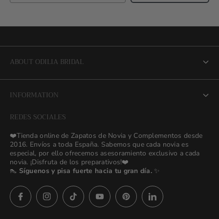
ABOUT ODILIA BRIDAL
About us
INFORMATION
NEW Bridal Advisory Service
REDES SOCIALES
⭐ Opiniones de Nuestras Novias 👰🏻
Odilia Bridal Blog
❤️Tienda online de Zapatos de Novia y Complementos desde
💒 Novias Reales 💍✨
2016. Envíos a toda España. Sabemos que cada novia es
Search
especial, por ello ofrecemos asesoramiento exclusivo a cada
🚚 Envío y Cambios
novia. ¡Disfruta de los preparativos!❤️
contact us
👠
Síguenos y pisa fuerte hacia tu gran día.
✨
Términos y Condiciones
Política de Privacidad
Asesoras👰🏻24h
627 23 25 76
Preguntas frecuentes