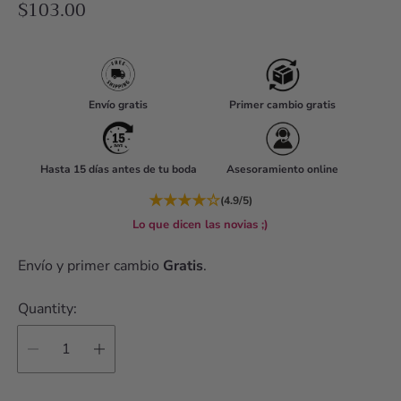
R
$103.00
e
g
u
l
Envío gratis
Primer cambio gratis
a
r
Hasta 15 días antes de tu boda
Asesoramiento online
p
r
★
★
★
★
☆
(4.9/5)
i
Lo que dicen las novias ;)
c
Envío y primer cambio
Gratis
.
e
Quantity: