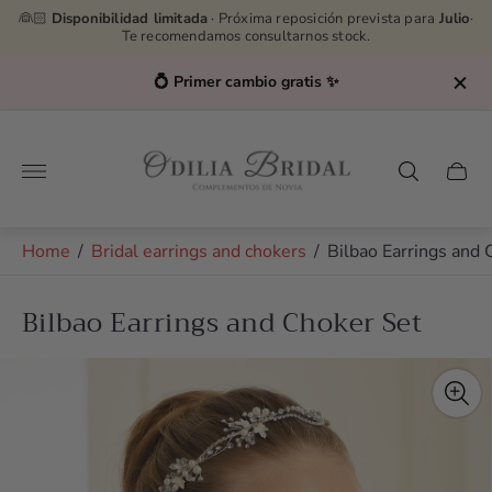
👰🏻
Disponibilidad limitada
· Próxima reposición prevista para
Julio
·
Te recomendamos consultarnos stock.
💍 Primer cambio gratis ✨
Store
logo"
Cart
drawe
Home
/
Bridal earrings and chokers
/
Bilbao Earrings and 
Bilbao Earrings and Choker Set