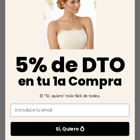
5% de DTO
en tu 1a Compra
Preguntas Frecuentes
El “Sí, quiero” más fácil de todos.
Email
Necesito zapatos cómodos ¿me podéis ayudar?
Sí, Quiero 💍
Somos especialistas en novias! Piensa q todos nuestros