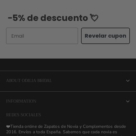
-5% de descuento 💘
Email
Revelar cupon
ABOUT ODILIA BRIDAL
About us
INFORMATION
NEW Bridal Advisory Service
REDES SOCIALES
⭐ Opiniones de Nuestras Novias 👰🏻
Odilia Bridal Blog
❤️Tienda online de Zapatos de Novia y Complementos desde
💒 Novias Reales 💍✨
2016. Envíos a toda España. Sabemos que cada novia es
Search