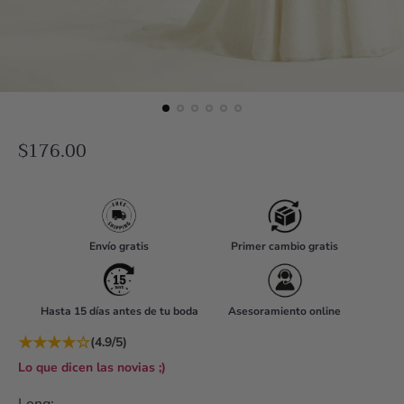
R
$176.00
e
g
u
l
Envío gratis
Primer cambio gratis
a
r
Hasta 15 días antes de tu boda
Asesoramiento online
p
r
★
★
★
★
☆
(4.9/5)
i
Lo que dicen las novias ;)
c