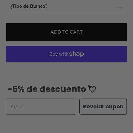
→
¿Tipo de Blanco?
ADD TO CART
-5% de descuento 💘
Email
Revelar cupon