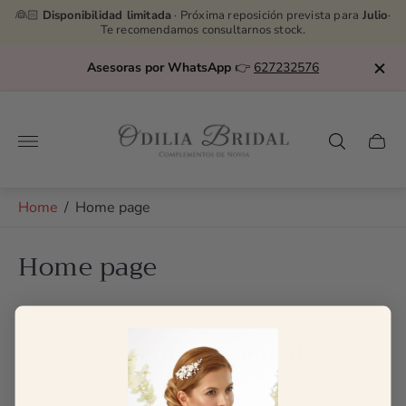
👰🏻
Disponibilidad limitada
· Próxima reposición prevista para
Julio
·
Te recomendamos consultarnos stock.
Asesoras por WhatsApp
👉
627232576
Store
logo"
Cart
drawe
Home
/
Home page
Home page
No products found