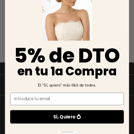
-5% de descuento 💘
Email
Revelar cupon
5% de DTO
en tu 1a Compra
ABOUT ODILIA BRIDAL
El “Sí, quiero” más fácil de todos.
Email
About us
INFORMATION
NEW Bridal Advisory Service
Sí, Quiero 💍
REDES SOCIALES
⭐ Opiniones de Nuestras Novias 👰🏻
Odilia Bridal Blog
❤️Tienda online de Zapatos de Novia y Complementos desde
💒 Novias Reales 💍✨
No gracias, prefiero pagar más