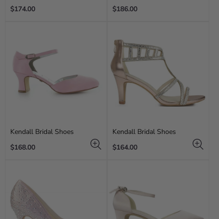
Regular
Regular
$174.00
$186.00
price
price
Kendall Bridal Shoes
Kendall Bridal Shoes
Regular
Regular
$168.00
$164.00
price
price