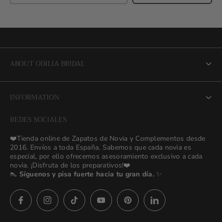
ABOUT ODILIA BRIDAL
About us
INFORMATION
NEW Bridal Advisory Service
REDES SOCIALES
⭐ Opiniones de Nuestras Novias 👰🏻
Odilia Bridal Blog
❤️Tienda online de Zapatos de Novia y Complementos desde
💒 Novias Reales 💍✨
2016. Envíos a toda España. Sabemos que cada novia es
Search
especial, por ello ofrecemos asesoramiento exclusivo a cada
🚚 Envío y Cambios
novia. ¡Disfruta de los preparativos!❤️
contact us
👠
Síguenos y pisa fuerte hacia tu gran día.
✨
Términos y Condiciones
Política de Privacidad
Preguntas frecuentes