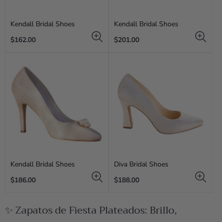
Kendall Bridal Shoes
Kendall Bridal Shoes
Regular
Regular
$162.00
$201.00
price
price
Kendall Bridal Shoes
Diva Bridal Shoes
Regular
Regular
$186.00
$188.00
price
price
✨ Zapatos de Fiesta Plateados: Brillo,