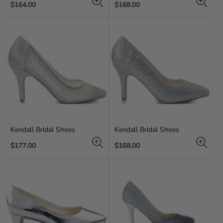
Regular
Regular
$164.00
$168.00
price
price
Kendall Bridal Shoes
Kendall Bridal Shoes
Regular
Regular
$177.00
$168.00
price
price