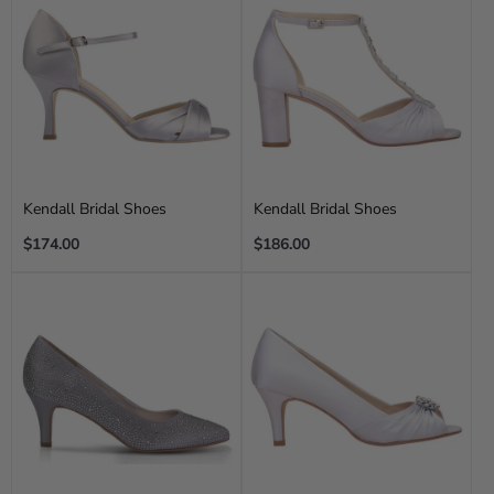
Kendall Bridal Shoes
Kendall Bridal Shoes
Regular
Regular
$174.00
$186.00
price
price