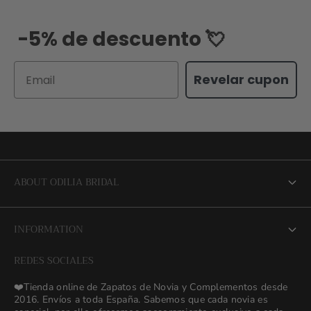
-5% de descuento 💘
Email
Revelar cupon
ABOUT ODILIA BRIDAL
About us
INFORMATION
NEW Bridal Advisory Service
REDES SOCIALES
⭐ Opiniones de Nuestras Novias 👰🏻
Odilia Bridal Blog
❤️Tienda online de Zapatos de Novia y Complementos desde
💒 Novias Reales 💍✨
2016. Envíos a toda España. Sabemos que cada novia es
Search