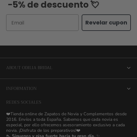
-5% de descuento 💘
Email
Revelar cupon
ABOUT ODILIA BRIDAL
About us
INFORMATION
NEW Bridal Advisory Service
REDES SOCIALES
⭐ Opiniones de Nuestras Novias 👰🏻
Odilia Bridal Blog
❤️Tienda online de Zapatos de Novia y Complementos desde
💒 Novias Reales 💍✨
2016. Envíos a toda España. Sabemos que cada novia es
Search
especial, por ello ofrecemos asesoramiento exclusivo a cada
🚚 Envío y Cambios
novia. ¡Disfruta de los preparativos!❤️
contact us
👠
Síguenos y pisa fuerte hacia tu gran día.
✨