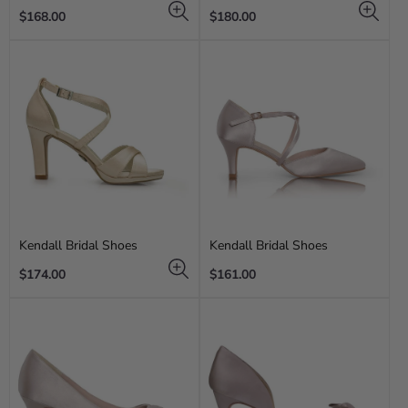
Regular
Regular
$168.00
$180.00
price
price
Kendall Bridal Shoes
Kendall Bridal Shoes
Regular
Regular
$174.00
$161.00
price
price