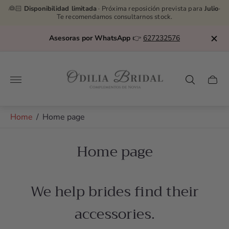
👰🏻
Disponibilidad limitada
· Próxima reposición prevista para
Julio
·
Te recomendamos consultarnos stock.
Asesoras por WhatsApp
👉
627232576
Store
logo"
Cart
drawe
Home
/
Home page
Home page
We help brides find their
accessories.