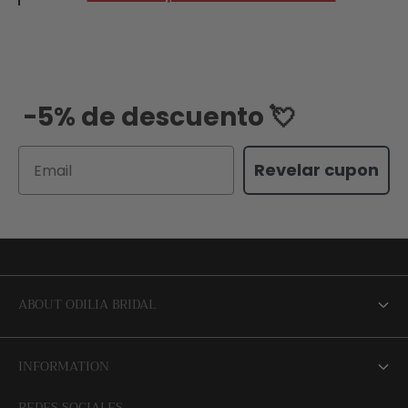
-5% de descuento 💘
Email
Revelar cupon
ABOUT ODILIA BRIDAL
About us
INFORMATION
NEW Bridal Advisory Service
REDES SOCIALES