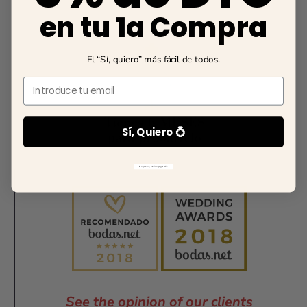
en tu 1a Compra
El “Sí, quiero” más fácil de todos.
Email
Sí, Quiero 💍
No gracias, prefiero pagar más
See the opinion of our clients