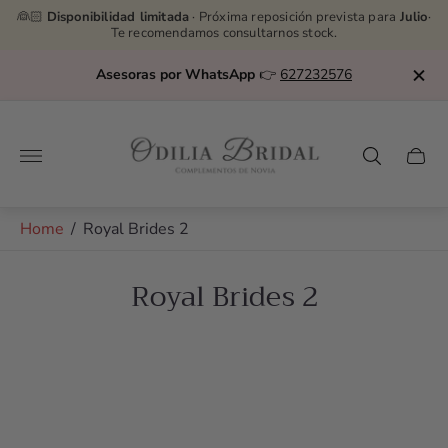
👰🏻
Disponibilidad limitada
· Próxima reposición prevista para
Julio
·
Te recomendamos consultarnos stock.
Asesoras por WhatsApp
👉
627232576
Store
logo"
Cart
drawe
Home
/
Royal Brides 2
Royal Brides 2