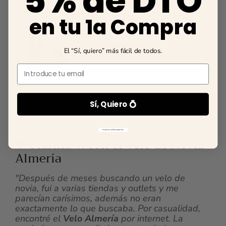
5% de DTO
en tu 1a Compra
El “Sí, quiero” más fácil de todos.
Email
Sí, Quiero 💍
No gracias, prefiero pagar más
💖 Marina V. con el Velo de Novia
Almería
"Después de meses buscando un velo de
novia, fui a varias tiendas y outlets y me
parecían carísimos, además no eran
exactamente lo que buscaba. Por casualidad,
encontré el
Velo Almería
por internet. La