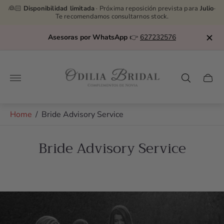
👰🏻
Disponibilidad limitada
· Próxima reposición prevista para
Julio
·
Te recomendamos consultarnos stock.
Asesoras por WhatsApp
👉
627232576
Store
logo"
Cart
drawe
Home
/
Bride Advisory Service
Bride Advisory Service