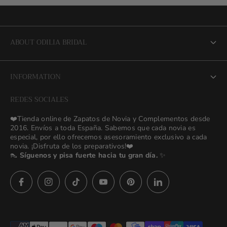
ABOUT ODILIA BRIDAL
About us
INFORMATION
NEW Bridal Advisory Service
REDES SOCIALES
⭐ Opiniones de Nuestras Novias 👰🏻
Odilia Bridal Blog
❤️Tienda online de Zapatos de Novia y Complementos desde
💒 Novias Reales 💍✨
2016. Envíos a toda España. Sabemos que cada novia es
Search
especial, por ello ofrecemos asesoramiento exclusivo a cada
🚚 Envío y Cambios
novia. ¡Disfruta de los preparativos!❤️
contact us
👠
Síguenos y pisa fuerte hacia tu gran día.
✨
Términos y Condiciones
Política de Privacidad
Preguntas frecuentes
Asesoras👰🏻24h
627 23 25 76
Imágenes descargables