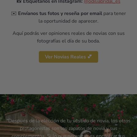
📸
Etiquétanos en Instagram:
@odiliabridal_es
✉️
Envíanos tus fotos y reseña por email
para tener
la oportunidad de aparecer.
Aquí podrás ver opiniones reales de novias con sus
fotografías el día de su boda.
Ver Novias Reales 💕
“Después de la elección de tu vestido de novia, los otros
protagonistas son los zapatos de novia y sus
complementos. Si lo que necesitas es encontrar tus