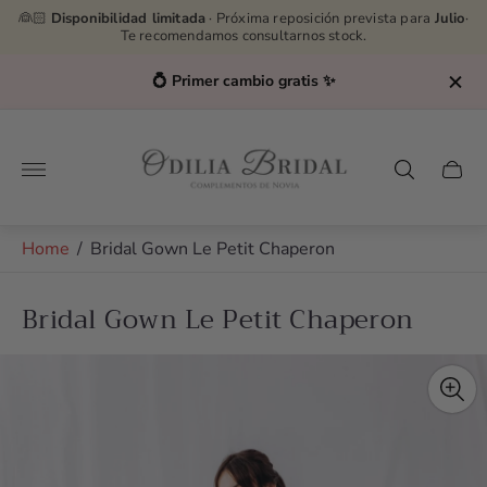
👰🏻
Disponibilidad limitada
· Próxima reposición prevista para
Julio
·
Te recomendamos consultarnos stock.
o gratis ✨
Asesoras por WhatsApp
👉
62723
Store
logo"
Cart
drawe
Home
/
Bridal Gown Le Petit Chaperon
Bridal Gown Le Petit Chaperon