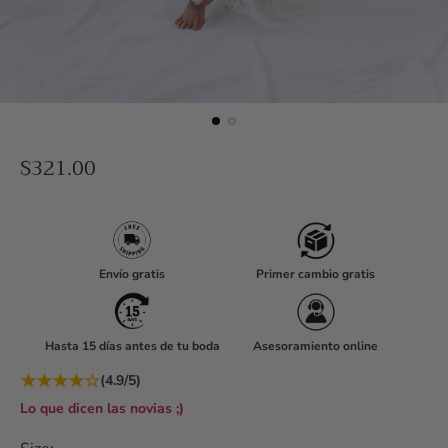
R
$321.00
e
g
u
l
Envío gratis
Primer cambio gratis
a
r
Hasta 15 días antes de tu boda
Asesoramiento online
p
r
★
★
★
★
☆
(4.9/5)
i
Lo que dicen las novias ;)
c