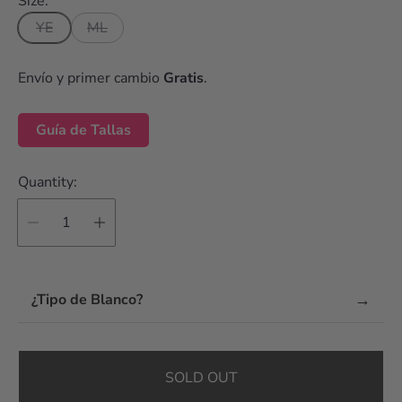
Size:
e
YE
ML
Envío y primer cambio
Gratis
.
Guía de Tallas
Quantity:
→
¿Tipo de Blanco?
SOLD OUT