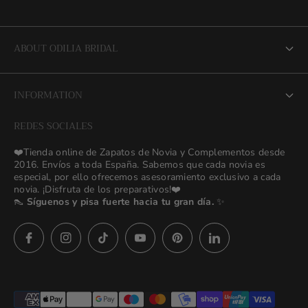
ABOUT ODILIA BRIDAL
About us
INFORMATION
NEW Bridal Advisory Service
REDES SOCIALES
⭐ Opiniones de Nuestras Novias 👰🏻
Odilia Bridal Blog
❤️Tienda online de Zapatos de Novia y Complementos desde
💒 Novias Reales 💍✨
2016. Envíos a toda España. Sabemos que cada novia es
Search
especial, por ello ofrecemos asesoramiento exclusivo a cada
🚚 Envío y Cambios
novia. ¡Disfruta de los preparativos!❤️
contact us
👠
Síguenos y pisa fuerte hacia tu gran día.
✨
Términos y Condiciones
Política de Privacidad
Asesoras👰🏻24h
627 23 25 76
Preguntas frecuentes
Imágenes descargables