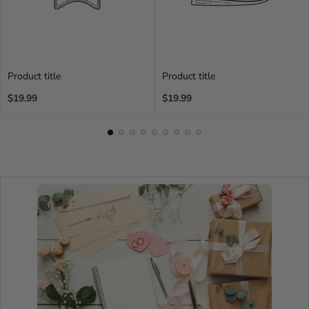
misma colección
, ya que se consideran compras
fraudulentas y cancelamos el pedido.
Product title
Product title
Regular
Regular
$19.99
$19.99
price
price