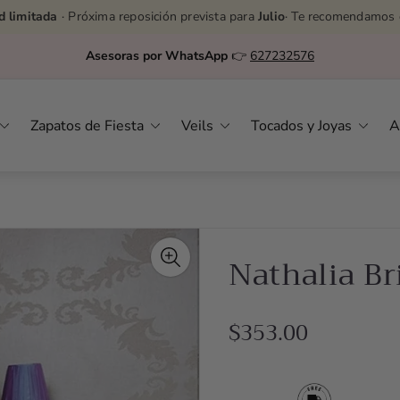
d limitada
· Próxima reposición prevista para
Julio
· Te recomendamos 
💸
Puedes dividir tu pago en 3 cuotas al 0%
Zapatos de Fiesta
Veils
Tocados y Joyas
A
Nathalia B
R
$353.00
e
g