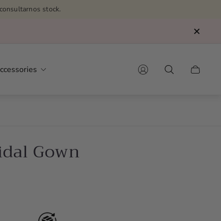
consultarnos stock.
ccessories
Cart
drawer.
ridal Gown