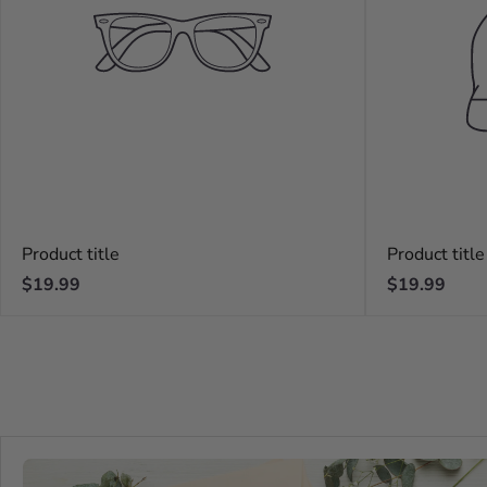
Product title
Product title
Regular
Regular
$19.99
$19.99
price
price