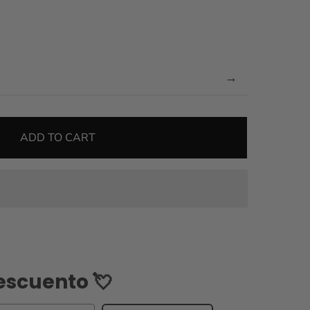
→
ADD TO CART
escuento 💘