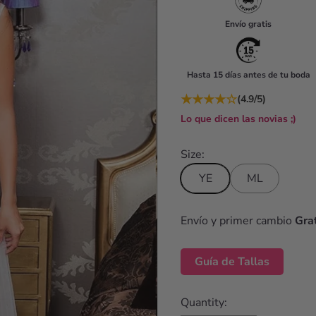
u
Envío gratis
l
a
Hasta 15 días antes de tu boda
r
★
★
★
★
☆
(4.9/5)
p
Lo que dicen las novias ;)
r
i
Size:
c
YE
ML
e
Envío y primer cambio
Grat
Guía de Tallas
Quantity: