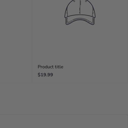
Product title
Regular
$19.99
price