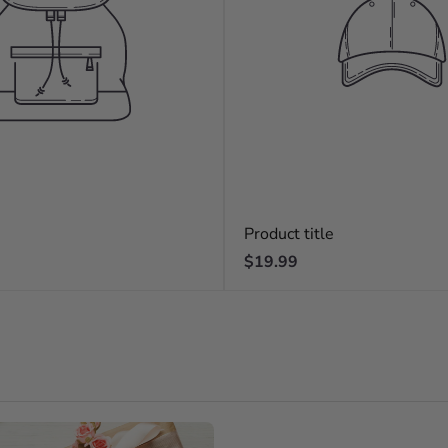
Product title
Regular
$19.99
price