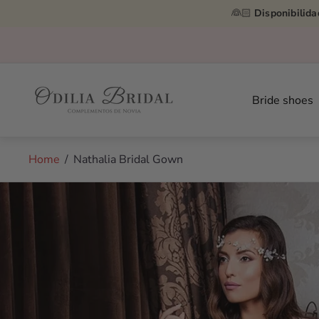
👰🏻
Disponibilida
Store
logo"
Bride shoes
Home
/
Nathalia Bridal Gown