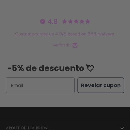
4.8
Customers rate us 4.9/5 based on 363 reviews.
Verificado
-5% de descuento 💘
Email
Revelar cupon
ABOUT ODILIA BRIDAL