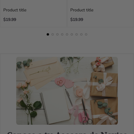
Product title
Product title
Regular
Regular
$19.99
$19.99
price
price