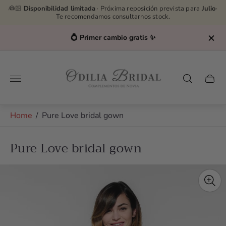
👰🏻
Disponibilidad limitada
· Próxima reposición prevista para
Julio
·
Te recomendamos consultarnos stock.
💍 Primer cambio gratis ✨
Store
logo"
Cart
drawe
Home
/
Pure Love bridal gown
Pure Love bridal gown