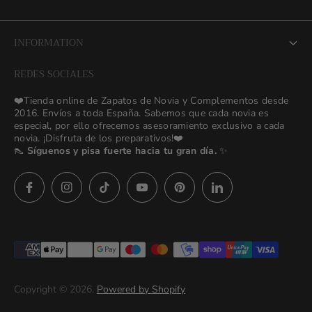
About us
INFORMATION
NEW Bridal Advisory Service
REDES SOCIALES
⭐ Opiniones de Nuestras Novias 👰🏻
Odilia Bridal Blog
❤️Tienda online de Zapatos de Novia y Complementos desde
💒 Novias Reales 💍✨
2016. Envíos a toda España. Sabemos que cada novia es
Search
especial, por ello ofrecemos asesoramiento exclusivo a cada
🚚 Envío y Cambios
novia. ¡Disfruta de los preparativos!❤️
contact us
👠
Síguenos y pisa fuerte hacia tu gran día.
✨
Términos y Condiciones
Política de Privacidad
Asesoras👰🏻24h
627 23 25 76
Preguntas frecuentes
Imágenes descargables
Términos del servicio
Copyright © 2026.
Powered by Shopify
Politica de privacidad (prueba)