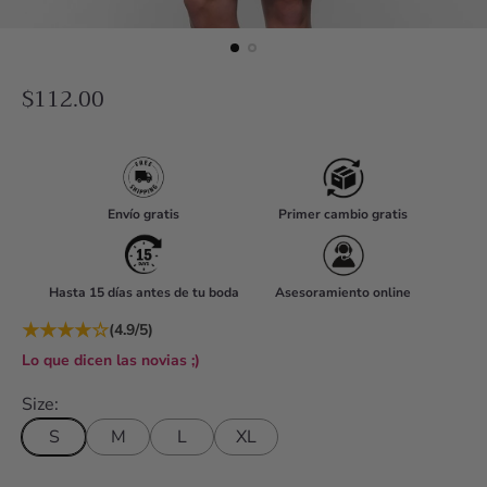
R
$112.00
e
g
u
l
Envío gratis
Primer cambio gratis
a
r
Hasta 15 días antes de tu boda
Asesoramiento online
p
r
★
★
★
★
☆
(4.9/5)
i
Lo que dicen las novias ;)
c
Size:
e
S
M
L
XL