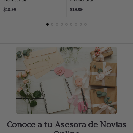
Product title
Product title
Regular
Regular
$19.99
$19.99
price
price
Conoce a tu Asesora de Novias