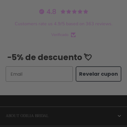
4.8
Customers rate us 4.9/5 based on 363 reviews.
Verificado
-5% de descuento 💘
Email
Revelar cupon
ABOUT ODILIA BRIDAL