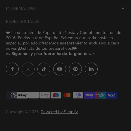
About us
INFORMATION
NEW Bridal Advisory Service
REDES SOCIALES
⭐ Opiniones de Nuestras Novias 👰🏻
Odilia Bridal Blog
❤️Tienda online de Zapatos de Novia y Complementos desde
💒 Novias Reales 💍✨
2016. Envíos a toda España. Sabemos que cada novia es
Search
especial, por ello ofrecemos asesoramiento exclusivo a cada
🚚 Envío y Cambios
novia. ¡Disfruta de los preparativos!❤️
contact us
👠
Síguenos y pisa fuerte hacia tu gran día.
✨
Términos y Condiciones
Política de Privacidad
Preguntas frecuentes
Asesoras👰🏻24h
627 23 25 76
Imágenes descargables
Términos del servicio
Copyright © 2026.
Powered by Shopify
Politica de privacidad (prueba)