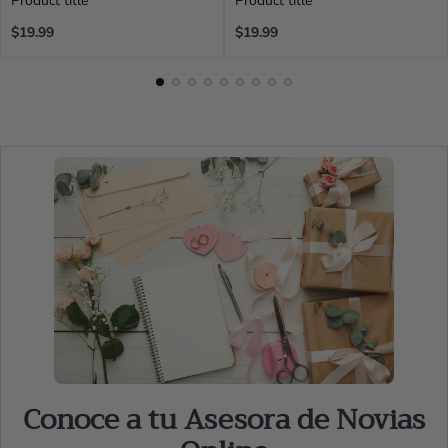
Product title
Product title
Regular
Regular
$19.99
$19.99
price
price
Conoce a tu Asesora de Novias