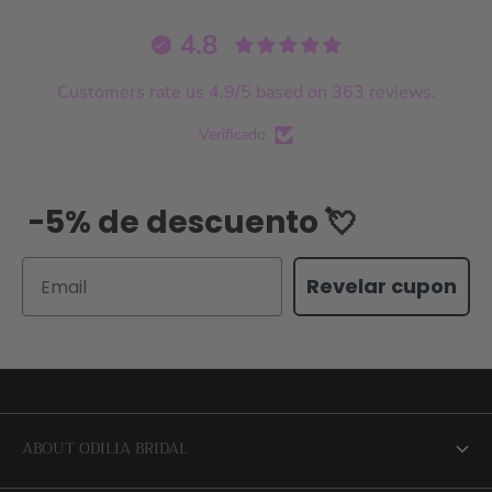
4.8
Customers rate us 4.9/5 based on 363 reviews.
Verificado
-5% de descuento 💘
Email
Revelar cupon
ABOUT ODILIA BRIDAL