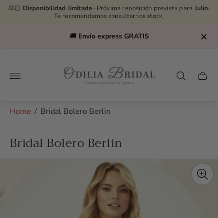
👰🏻
Disponibilidad limitada
· Próxima reposición prevista para
Julio
·
Te recomendamos consultarnos stock.
🚚
Envío express GRATIS
Store
logo"
Cart
drawe
Home
/
Bridal Bolero Berlin
Bridal Bolero Berlin