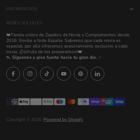
About us
INFORMATION
NEW Bridal Advisory Service
REDES SOCIALES
⭐ Opiniones de Nuestras Novias 👰🏻
Odilia Bridal Blog
❤️Tienda online de Zapatos de Novia y Complementos desde
💒 Novias Reales 💍✨
2016. Envíos a toda España. Sabemos que cada novia es
Search
especial, por ello ofrecemos asesoramiento exclusivo a cada
🚚 Envío y Cambios
novia. ¡Disfruta de los preparativos!❤️
contact us
👠
Síguenos y pisa fuerte hacia tu gran día.
✨
Términos y Condiciones
Política de Privacidad
Preguntas frecuentes
Asesoras👰🏻24h
627 23 25 76
Imágenes descargables
Términos del servicio
Copyright © 2026.
Powered by Shopify
Politica de privacidad (prueba)