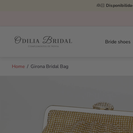
👰🏻
Disponibilida
💍 Primer cambio gratis ✨
Store
logo"
Bride shoes
Home
/
Girona Bridal Bag