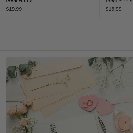
Product title
Product title
Regular
Regular
$19.99
$19.99
price
price