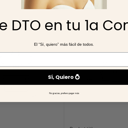
Recomendaciones
os de dos o más productos del misma colección
, ya que se c
e DTO en tu 1a C
amos el pedido.
El “Sí, quiero” más fácil de todos.
Sí, Quiero 💍
No gracias, prefiero pagar más