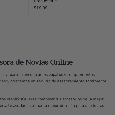
Product title
Regular
$19.99
price
sora de Novias Online
s ayudarte a encontrar los zapatos y complementos
or eso, ofrecemos un servicio de asesoramiento totalmente
ias.
os elegir? ¿Quieres combinar tus accesorios de la mejor
rta te ayudará a tomar la mejor decisión para que luzcas