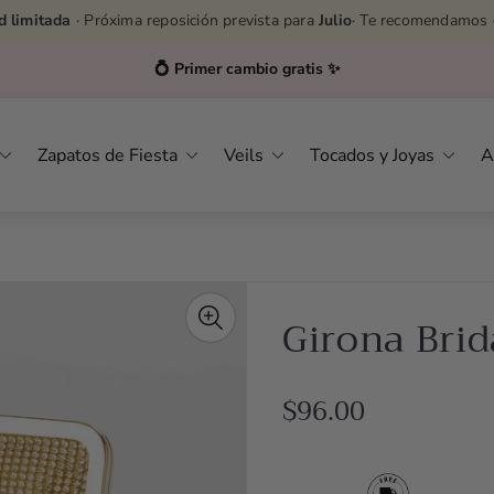
d limitada
· Próxima reposición prevista para
Julio
· Te recomendamos 
Zapatos de Fiesta
Veils
Tocados y Joyas
A
Girona Brid
R
$96.00
e
g