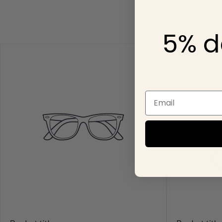
para ti💕🥂
No se aceptan pedid
5% d
fraudulentas y cancel
Email