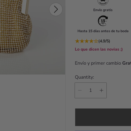
u
Envío gratis
l
a
Hasta 15 días antes de tu boda
r
★
★
★
★
☆
(4.9/5)
p
Lo que dicen las novias ;)
r
i
Envío y primer cambio
Grat
c
Quantity:
e