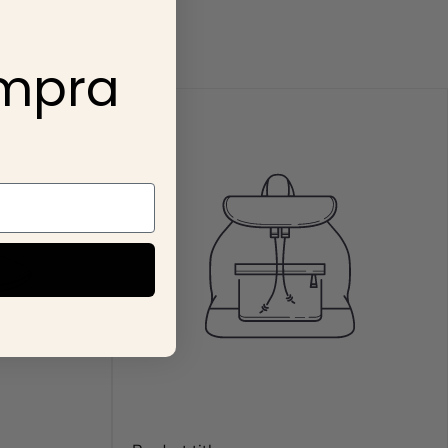
onsideran compras
ompra