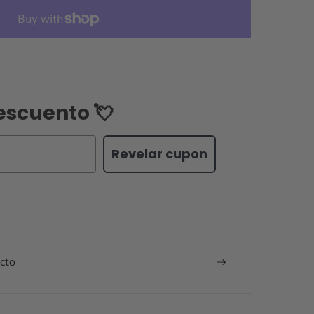
escuento 💘
Revelar cupon
cto