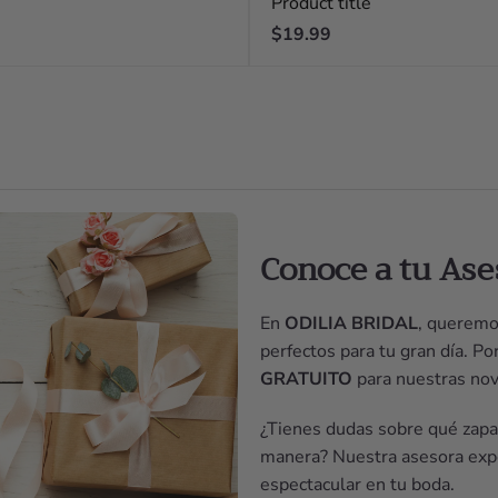
Product title
Regular
$19.99
price
Conoce a tu Ase
En
ODILIA BRIDAL
, queremo
perfectos para tu gran día. P
GRATUITO
para nuestras nov
¿Tienes dudas sobre qué zapat
manera? Nuestra asesora expe
espectacular en tu boda.