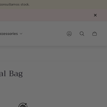
consultarnos stock.
Asesoras por WhatsAp
ccessories
Cart
drawer.
al Bag