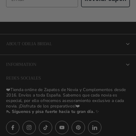
ABOUT ODILIA BRIDAL
About us
INFORMATION
NEW Bridal Advisory Service
REDES SOCIALES
⭐ Opiniones de Nuestras Novias 👰🏻
Odilia Bridal Blog
❤️Tienda online de Zapatos de Novia y Complementos desde
💒 Novias Reales 💍✨
2016. Envíos a toda España. Sabemos que cada novia es
Search
especial, por ello ofrecemos asesoramiento exclusivo a cada
🚚 Envío y Cambios
novia. ¡Disfruta de los preparativos!❤️
contact us
👠
Síguenos y pisa fuerte hacia tu gran día.
✨
Términos y Condiciones
Política de Privacidad
Asesoras👰🏻24h
627 23 25 76