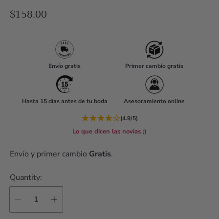
R
$158.00
e
g
u
l
Envío gratis
Primer cambio gratis
a
r
Hasta 15 días antes de tu boda
Asesoramiento online
p
r
★
★
★
★
☆
(4.9/5)
i
Lo que dicen las novias ;)
c
Envío y primer cambio
Gratis
.
e
Quantity: