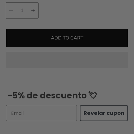
ADD TO CART
-5% de descuento 💘
Email
Revelar cupon