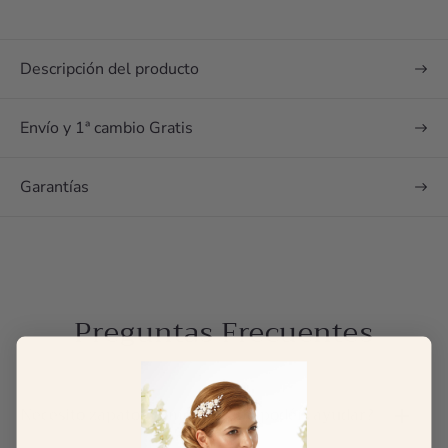
Descripción del producto
Envío y 1ª cambio Gratis
Garantías
Preguntas Frecuentes
Necesito zapatos cómodos, ¿me podéis ayudar?