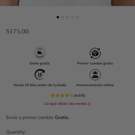
R
$175.00
e
g
u
l
Envío gratis
Primer cambio gratis
a
r
Hasta 15 días antes de tu boda
Asesoramiento online
p
r
★
★
★
★
☆
(4.9/5)
i
Lo que dicen las novias ;)
c
Envío y primer cambio
Gratis
.
e
Quantity: