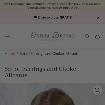
👰🏻
Disponibilidad limitada
· Próxima reposición prevista para
Julio
·
Te recomendamos consultarnos stock.
🚚
Envío express GRATIS
Store
logo"
Cart
drawe
Home
/
Set of Earrings and Choker Alicante
Set of Earrings and Choker
Alicante