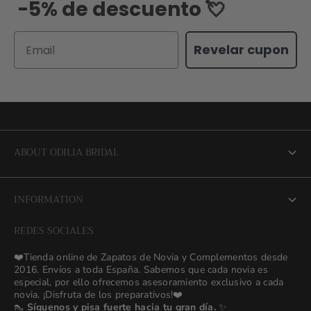
-5% de descuento 💘
Email
Revelar cupon
ABOUT ODILIA BRIDAL
About us
INFORMATION
NEW Bridal Advisory Service
REDES SOCIALES
⭐ Opiniones de Nuestras Novias 👰🏻
Odilia Bridal Blog
❤️Tienda online de Zapatos de Novia y Complementos desde
💒 Novias Reales 💍✨
2016. Envíos a toda España. Sabemos que cada novia es
Search
especial, por ello ofrecemos asesoramiento exclusivo a cada
🚚 Envío y Cambios
novia. ¡Disfruta de los preparativos!❤️
contact us
👠
Síguenos y pisa fuerte hacia tu gran día.
✨