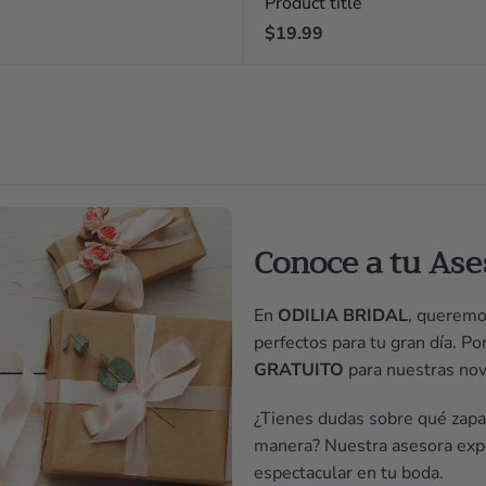
Product title
Regular
$19.99
price
Conoce a tu Ase
En
ODILIA BRIDAL
, queremo
perfectos para tu gran día. P
GRATUITO
para nuestras nov
¿Tienes dudas sobre qué zapat
manera? Nuestra asesora expe
espectacular en tu boda.