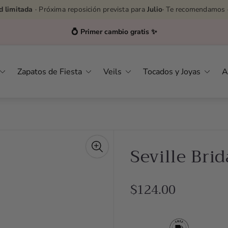
d limitada
· Próxima reposición prevista para
Julio
· Te recomendamos 
💍 Primer cambio gratis ✨
Zapatos de Fiesta
Veils
Tocados y Joyas
A
Seville Brid
R
$124.00
e
g