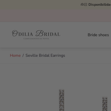
👰🏻
Disponibilida
Store
logo"
Bride shoes
Home
/
Seville Bridal Earrings