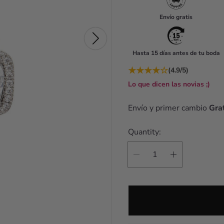
u
Envío gratis
l
a
Hasta 15 días antes de tu boda
r
★
★
★
★
☆
(4.9/5)
p
Lo que dicen las novias ;)
r
i
Envío y primer cambio
Grat
c
Quantity:
e