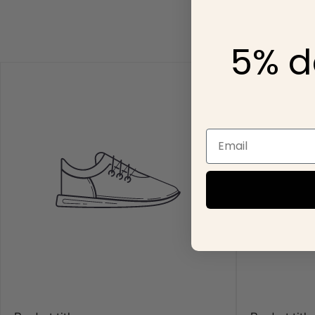
para ti💕🥂
No se aceptan pedid
5% d
fraudulentas y cancel
Email