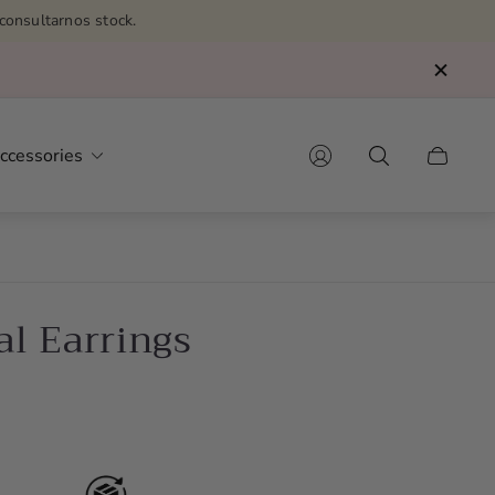
consultarnos stock.
ccessories
Cart
drawer.
al Earrings