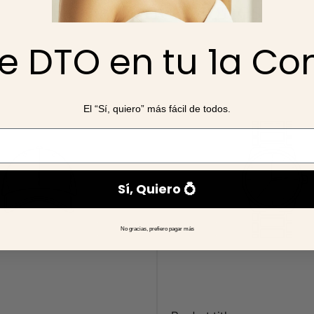
Recomendaciones
os de dos o más productos del misma colección
, ya que se c
e DTO en tu 1a C
amos el pedido.
El “Sí, quiero” más fácil de todos.
Sí, Quiero 💍
No gracias, prefiero pagar más