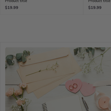
Product title
Product title
Regular
Regular
$19.99
$19.99
price
price