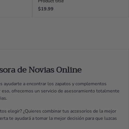
Product title
Regular
$19.99
price
sora de Novias Online
s ayudarte a encontrar los zapatos y complementos
or eso, ofrecemos un servicio de asesoramiento totalmente
ias.
os elegir? ¿Quieres combinar tus accesorios de la mejor
rta te ayudará a tomar la mejor decisión para que luzcas