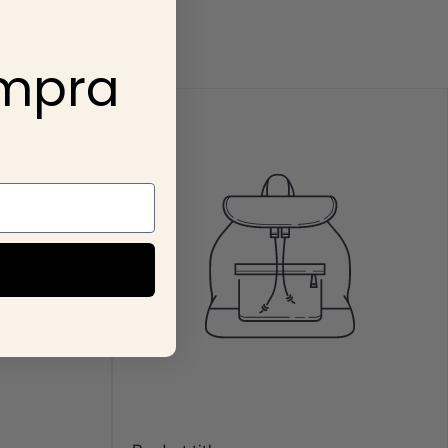
onsideran compras
ompra