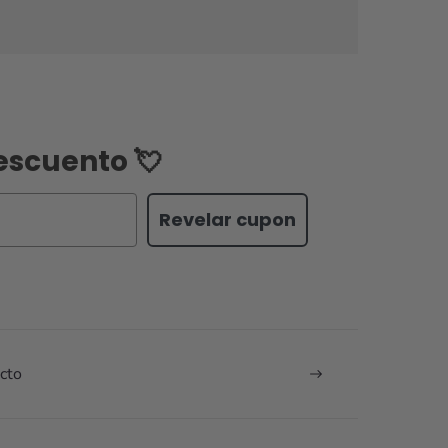
escuento 💘
Revelar cupon
cto