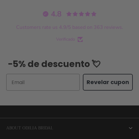
4.8
Customers rate us 4.9/5 based on 363 reviews.
Verificado
-5% de descuento 💘
Email
Revelar cupon
ABOUT ODILIA BRIDAL