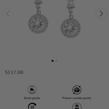
R
$117.00
e
g
u
l
Envío gratis
Primer cambio gratis
a