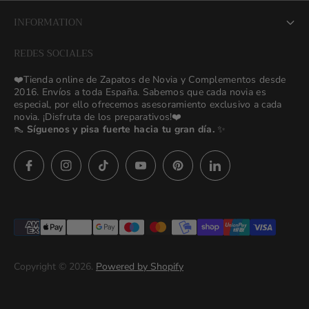
About us
INFORMATION
NEW Bridal Advisory Service
REDES SOCIALES
⭐ Opiniones de Nuestras Novias 👰🏻
Odilia Bridal Blog
❤️Tienda online de Zapatos de Novia y Complementos desde
💒 Novias Reales 💍✨
2016. Envíos a toda España. Sabemos que cada novia es
Search
especial, por ello ofrecemos asesoramiento exclusivo a cada
🚚 Envío y Cambios
novia. ¡Disfruta de los preparativos!❤️
contact us
👠
Síguenos y pisa fuerte hacia tu gran día.
✨
Términos y Condiciones
Política de Privacidad
Preguntas frecuentes
Asesoras👰🏻24h
627 23 25 76
Imágenes descargables
Términos del servicio
Copyright © 2026.
Powered by Shopify
Politica de privacidad (prueba)