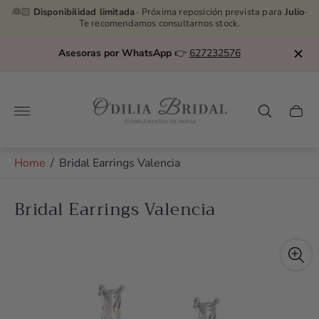
👰🏻
Disponibilidad limitada
· Próxima reposición prevista para
Julio
·
Te recomendamos consultarnos stock.
💸
Puedes dividir tu pago en 3 cuotas al 0%
Store
logo"
Cart
drawe
Home
/
Bridal Earrings Valencia
Bridal Earrings Valencia