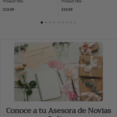
Product title
Product title
Regular
Regular
$19.99
$19.99
price
price
Conoce a tu Asesora de Novias