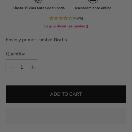
r
Hasta 15 días antes de tu boda
Asesoramiento online
p
r
★
★
★
★
☆
(4.9/5)
i
Lo que dicen las novias ;)
c
Envío y primer cambio
Gratis
.
e
Quantity:
ADD TO CART