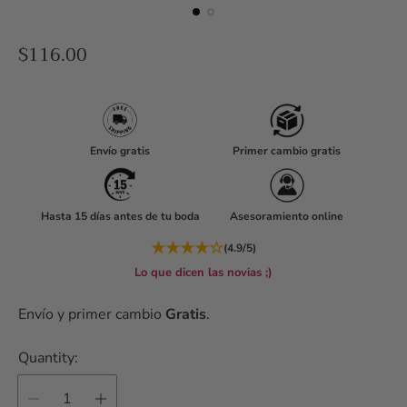
R
$116.00
e
g
u
l
Envío gratis
Primer cambio gratis
a
r
Hasta 15 días antes de tu boda
Asesoramiento online
p
r
★
★
★
★
☆
(4.9/5)
i
Lo que dicen las novias ;)
c
Envío y primer cambio
Gratis
.
e
Quantity: