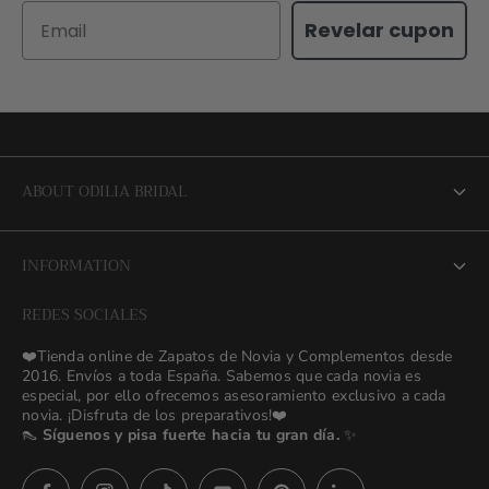
Email
Revelar cupon
ABOUT ODILIA BRIDAL
About us
INFORMATION
NEW Bridal Advisory Service
REDES SOCIALES
⭐ Opiniones de Nuestras Novias 👰🏻
Odilia Bridal Blog
❤️Tienda online de Zapatos de Novia y Complementos desde
💒 Novias Reales 💍✨
2016. Envíos a toda España. Sabemos que cada novia es
Search
especial, por ello ofrecemos asesoramiento exclusivo a cada
🚚 Envío y Cambios
novia. ¡Disfruta de los preparativos!❤️
contact us
👠
Síguenos y pisa fuerte hacia tu gran día.
✨
Términos y Condiciones