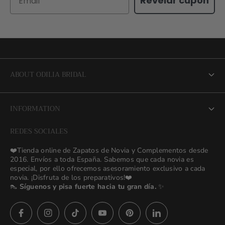
Revelar cupon
ABOUT ODILIA BRIDAL
About us
INFORMATION
NEW Bridal Advisory Service
REDES SOCIALES
⭐ Opiniones de Nuestras Novias 👰🏻
Odilia Bridal Blog
❤️Tienda online de Zapatos de Novia y Complementos desde
💒 Novias Reales 💍✨
2016. Envíos a toda España. Sabemos que cada novia es
Search
especial, por ello ofrecemos asesoramiento exclusivo a cada
🚚 Envío y Cambios
novia. ¡Disfruta de los preparativos!❤️
contact us
👠
Síguenos y pisa fuerte hacia tu gran día.
✨
Términos y Condiciones
Política de Privacidad