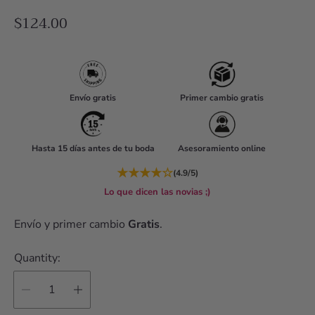
R
$124.00
e
g
u
l
Envío gratis
Primer cambio gratis
a
r
Hasta 15 días antes de tu boda
Asesoramiento online
p
r
★
★
★
★
☆
(4.9/5)
i
Lo que dicen las novias ;)
c
Envío y primer cambio
Gratis
.
e
Quantity: