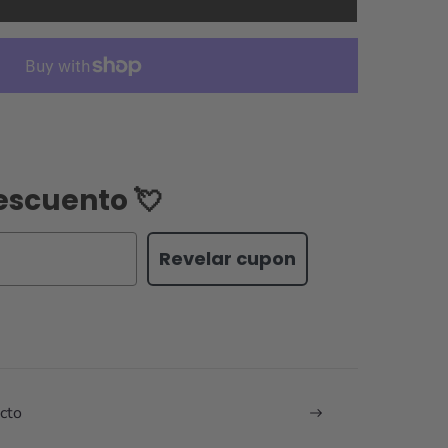
escuento 💘
Revelar cupon
cto