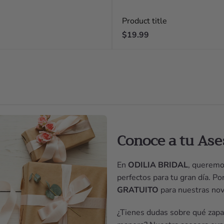
Product title
Regular
$19.99
price
Conoce a tu Ase
En
ODILIA BRIDAL
, queremo
perfectos para tu gran día. P
GRATUITO
para nuestras nov
¿Tienes dudas sobre qué zapat