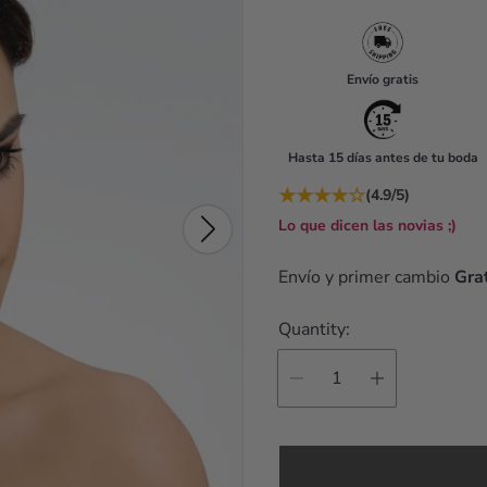
g
u
Envío gratis
l
a
Hasta 15 días antes de tu boda
r
★
★
★
★
☆
(4.9/5)
p
Lo que dicen las novias ;)
r
i
Envío y primer cambio
Grat
c
Quantity:
e