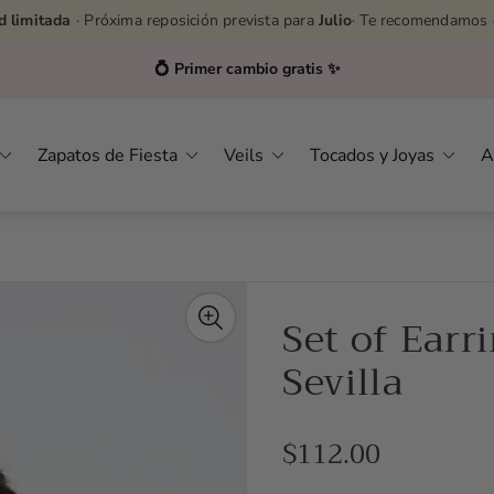
d limitada
· Próxima reposición prevista para
Julio
· Te recomendamos 
Asesoras por WhatsApp
👉
627232576
Zapatos de Fiesta
Veils
Tocados y Joyas
A
Set of Earr
Sevilla
R
$112.00
e