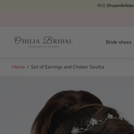
👰🏻
Disponibilida
Store
logo"
Bride shoes
Home
/
Set of Earrings and Choker Sevilla