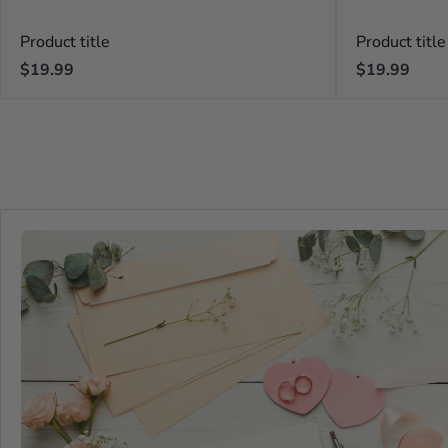
Product title
Product title
Regular
Regular
$19.99
$19.99
price
price