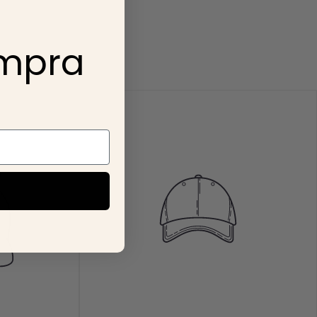
 es el más indicado
ompra
onsideran compras