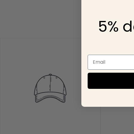
madre, hermanas y am
para ti💕🥂
5% d
No se aceptan pedid
fraudulentas y cancel
Email