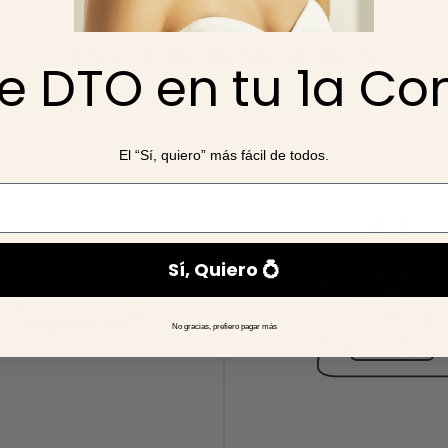
igas ya que son las que mejor te conocen y también verán cuál
Recomendaciones
e DTO en tu 1a C
os de dos o más productos del misma colección
, ya que se c
amos el pedido.
El “Sí, quiero” más fácil de todos.
Sí, Quiero 💍
No gracias, prefiero pagar más