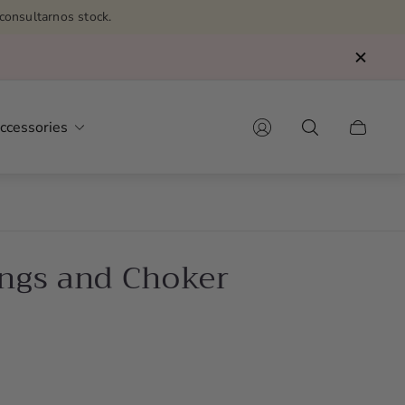
consultarnos stock.
ccessories
Cart
drawer.
ings and Choker