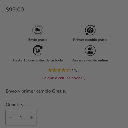
R
$99.00
e
g
u
l
Envío gratis
Primer cambio gratis
a
r
Hasta 15 días antes de tu boda
Asesoramiento online
p
r
★
★
★
★
☆
(4.9/5)
i
Lo que dicen las novias ;)
c
Envío y primer cambio
Gratis
.
e
Quantity: