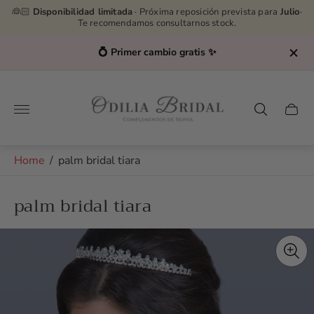
👰🏻
Disponibilidad limitada
· Próxima reposición prevista para
Julio
·
Te recomendamos consultarnos stock.
💍 Primer cambio gratis ✨
Store
logo"
Cart
drawe
Home
/
palm bridal tiara
palm bridal tiara