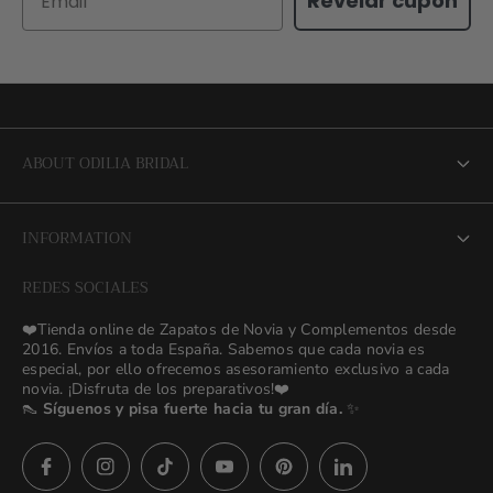
Revelar cupon
ABOUT ODILIA BRIDAL
About us
INFORMATION
NEW Bridal Advisory Service
REDES SOCIALES
⭐ Opiniones de Nuestras Novias 👰🏻
Odilia Bridal Blog
❤️Tienda online de Zapatos de Novia y Complementos desde
💒 Novias Reales 💍✨
2016. Envíos a toda España. Sabemos que cada novia es
Search
especial, por ello ofrecemos asesoramiento exclusivo a cada
🚚 Envío y Cambios
novia. ¡Disfruta de los preparativos!❤️
contact us
👠
Síguenos y pisa fuerte hacia tu gran día.
✨
Términos y Condiciones
Política de Privacidad