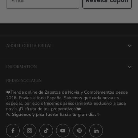
Revelar cupon
ABOUT ODILIA BRIDAL
About us
INFORMATION
NEW Bridal Advisory Service
REDES SOCIALES
⭐ Opiniones de Nuestras Novias 👰🏻
Odilia Bridal Blog
❤️Tienda online de Zapatos de Novia y Complementos desde
💒 Novias Reales 💍✨
2016. Envíos a toda España. Sabemos que cada novia es
Search
especial, por ello ofrecemos asesoramiento exclusivo a cada
🚚 Envío y Cambios
novia. ¡Disfruta de los preparativos!❤️
contact us
👠
Síguenos y pisa fuerte hacia tu gran día.
✨
Términos y Condiciones
Política de Privacidad