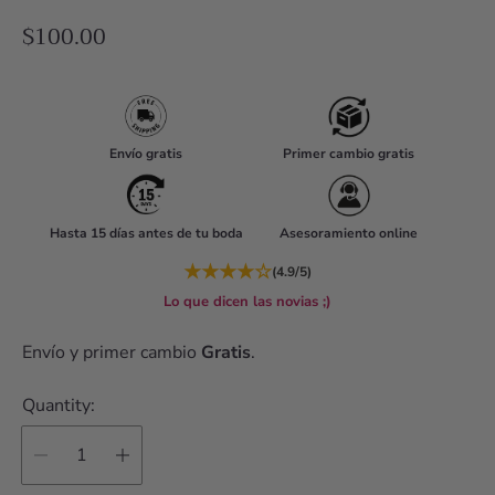
R
$100.00
e
g
u
l
Envío gratis
Primer cambio gratis
a
r
Hasta 15 días antes de tu boda
Asesoramiento online
p
r
★
★
★
★
☆
(4.9/5)
i
Lo que dicen las novias ;)
c
Envío y primer cambio
Gratis
.
e
Quantity: