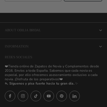
ABOUT ODILIA BRIDAL
About us
INFORMATION
NEW Bridal Advisory Service
REDES SOCIALES
⭐ Opiniones de Nuestras Novias 👰🏻
Odilia Bridal Blog
❤️Tienda online de Zapatos de Novia y Complementos desde
💒 Novias Reales 💍✨
2016. Envíos a toda España. Sabemos que cada novia es
Search
especial, por ello ofrecemos asesoramiento exclusivo a cada
🚚 Envío y Cambios
novia. ¡Disfruta de los preparativos!❤️
contact us
👠
Síguenos y pisa fuerte hacia tu gran día.
✨
Términos y Condiciones
Política de Privacidad
Asesoras👰🏻24h
627 23 25 76
Preguntas frecuentes