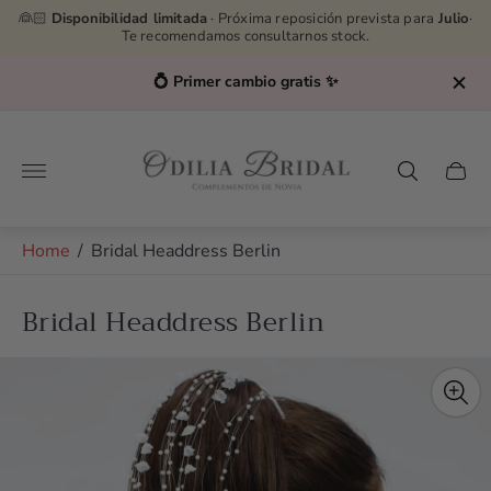
👰🏻
Disponibilidad limitada
· Próxima reposición prevista para
Julio
·
Te recomendamos consultarnos stock.
💍 Primer cambio gratis ✨
Store
logo"
Cart
drawe
Home
/
Bridal Headdress Berlin
Bridal Headdress Berlin