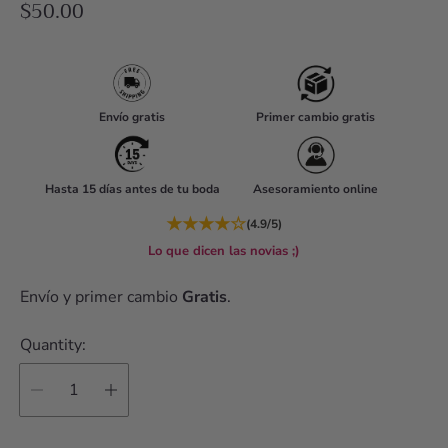
R
$50.00
e
g
u
l
Envío gratis
Primer cambio gratis
a
r
Hasta 15 días antes de tu boda
Asesoramiento online
p
r
★
★
★
★
☆
(4.9/5)
i
Lo que dicen las novias ;)
c
Envío y primer cambio
Gratis
.
e
Quantity: