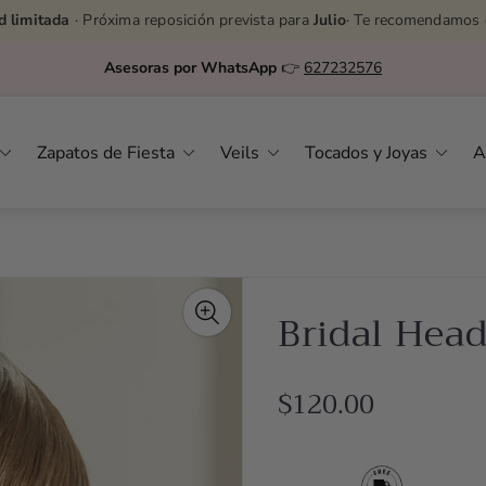
d limitada
· Próxima reposición prevista para
Julio
· Te recomendamos 
Asesoras por WhatsApp
👉
627232576
Zapatos de Fiesta
Veils
Tocados y Joyas
A
Bridal Hea
R
$120.00
e
g