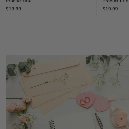
Product title
Product title
Regular
Regular
$19.99
$19.99
price
price