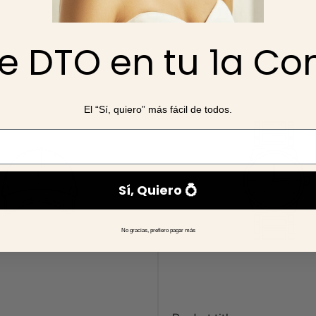
Recomendaciones
os de dos o más productos del misma colección
, ya que se c
e DTO en tu 1a C
amos el pedido.
El “Sí, quiero” más fácil de todos.
Sí, Quiero 💍
No gracias, prefiero pagar más