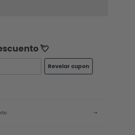
escuento 💘
Revelar cupon
cto