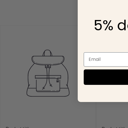
para ti💕🥂
No se aceptan pedid
5% d
fraudulentas y cancel
Email