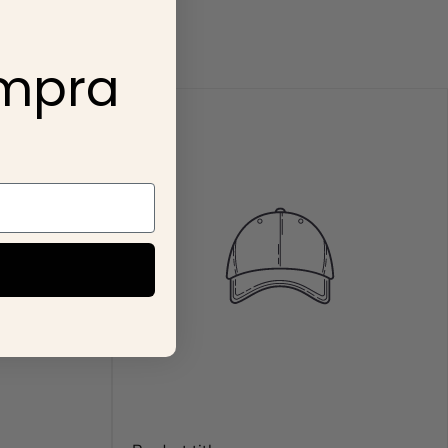
onsideran compras
ompra