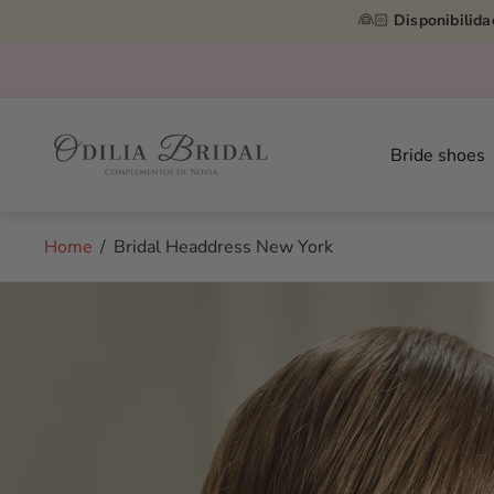
👰🏻
Disponibilida
Store
logo"
Bride shoes
Home
/
Bridal Headdress New York