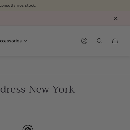
consultarnos stock.
ccessories
Cart
drawer.
ddress New York