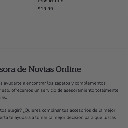
Product title
Regular
$19.99
price
sora de Novias Online
s ayudarte a encontrar los zapatos y complementos
or eso, ofrecemos un servicio de asesoramiento totalmente
ias.
os elegir? ¿Quieres combinar tus accesorios de la mejor
rta te ayudará a tomar la mejor decisión para que luzcas