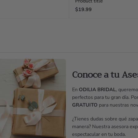
Product title
Regular
$19.99
price
Conoce a tu Ase
En
ODILIA BRIDAL
, queremo
perfectos para tu gran día. P
GRATUITO
para nuestras nov
¿Tienes dudas sobre qué zapat
manera? Nuestra asesora expe
espectacular en tu boda.