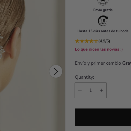
u
Envío gratis
l
a
Hasta 15 días antes de tu boda
r
★
★
★
★
☆
(4.9/5)
p
Lo que dicen las novias ;)
r
i
Envío y primer cambio
Grat
c
Quantity:
e