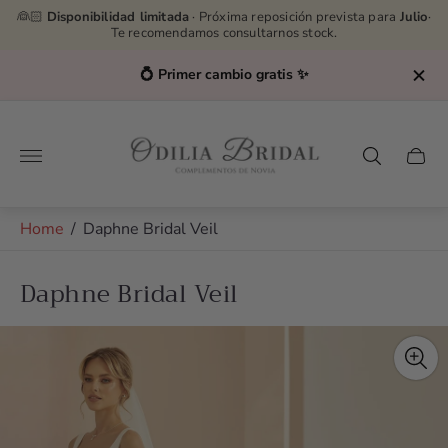
👰🏻
Disponibilidad limitada
· Próxima reposición prevista para
Julio
·
Te recomendamos consultarnos stock.
💍 Primer cambio gratis ✨
Store
logo"
Cart
drawe
Home
/
Daphne Bridal Veil
Daphne Bridal Veil