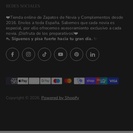
NEW Bridal Advisory Service
REDES SOCIALES
⭐ Opiniones de Nuestras Novias 👰🏻
Odilia Bridal Blog
❤️Tienda online de Zapatos de Novia y Complementos desde
💒 Novias Reales 💍✨
2016. Envíos a toda España. Sabemos que cada novia es
Search
especial, por ello ofrecemos asesoramiento exclusivo a cada
🚚 Envío y Cambios
novia. ¡Disfruta de los preparativos!❤️
contact us
👠
Síguenos y pisa fuerte hacia tu gran día.
✨
Términos y Condiciones
Política de Privacidad
Asesoras👰🏻24h
627 23 25 76
Preguntas frecuentes
Imágenes descargables
Términos del servicio
Copyright © 2026.
Powered by Shopify
Politica de privacidad (prueba)