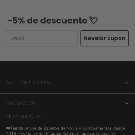
-5% de descuento 💘
Email
Revelar cupon
ABOUT ODILIA BRIDAL
About us
INFORMATION
NEW Bridal Advisory Service
REDES SOCIALES
⭐ Opiniones de Nuestras Novias 👰🏻
Odilia Bridal Blog
❤️Tienda online de Zapatos de Novia y Complementos desde
💒 Novias Reales 💍✨
2016. Envíos a toda España. Sabemos que cada novia es
Search