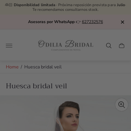
👰🏻
Disponibilidad limitada
· Próxima reposición prevista para
Julio
·
Te recomendamos consultarnos stock.
Asesoras por WhatsApp
👉
627232576
Store
logo"
Cart
drawe
Home
/
Huesca bridal veil
Huesca bridal veil