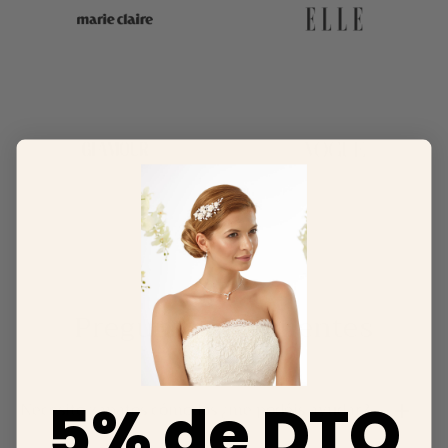
Preguntas Frecuentes
5% de DTO
Necesito zapatos cómodos ¿me podéis ayudar?