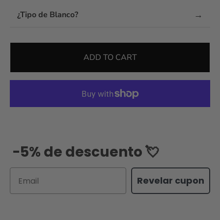
→
¿Tipo de Blanco?
ADD TO CART
-5% de descuento 💘
Email
Revelar cupon