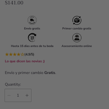
R
$141.00
e
g
u
l
Envío gratis
Primer cambio gratis
a
r
Hasta 15 días antes de tu boda
Asesoramiento online
p
r
★
★
★
★
☆
(4.9/5)
i
Lo que dicen las novias ;)
c
Envío y primer cambio
Gratis
.
e
Quantity: