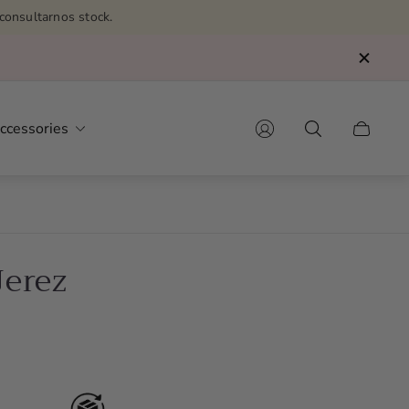
consultarnos stock.
ccessories
Cart
drawer.
Jerez