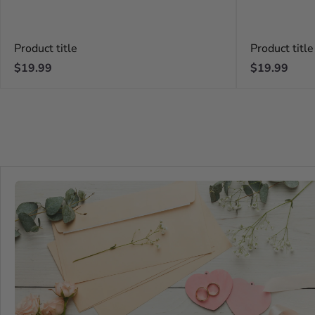
Product title
Product title
Regular
Regular
$19.99
$19.99
price
price