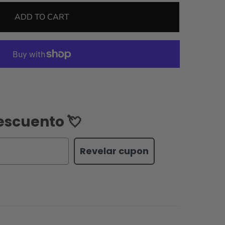
ADD TO CART
escuento 💘
Revelar cupon