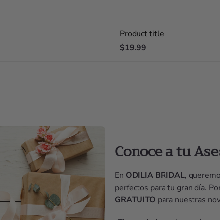
Product title
Regular
$19.99
price
Conoce a tu Ase
En
ODILIA BRIDAL
, queremo
perfectos para tu gran día. P
GRATUITO
para nuestras nov