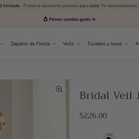
d limitada
· Próxima reposición prevista para
Julio
· Te recomendamos 
Asesoras por WhatsApp
👉
627232576
Zapatos de Fiesta
Veils
Tocados y Joyas
A
Bridal Veil 
R
$226.00
e
g