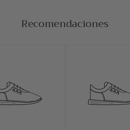
as, puedes
preguntar a nuestras asesoras
, ellas te dirán qué
r una idea de cómo te quedaría bien; también te recomendamo
igas ya que son las que mejor te conocen y también verán cuál
Recomendaciones
os de dos o más productos del misma colección
, ya que se c
amos el pedido.