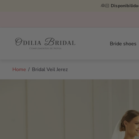
👰🏻
Disponibilida
Store
logo"
Bride shoes
Home
/
Bridal Veil Jerez