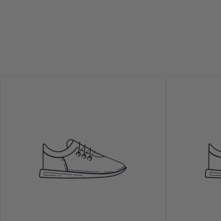
Si tienes muchas dud
mejor y te pueden da
madre, hermanas y am
para ti💕🥂
No se aceptan pedid
fraudulentas y cancel