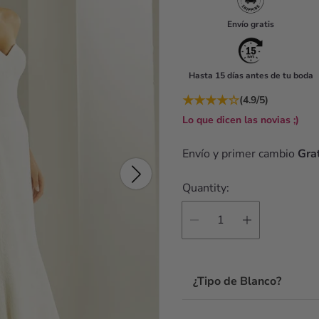
u
Envío gratis
l
a
Hasta 15 días antes de tu boda
r
★
★
★
★
☆
(4.9/5)
p
Lo que dicen las novias ;)
r
i
Envío y primer cambio
Grat
c
Quantity:
e
¿Tipo de Blanco?