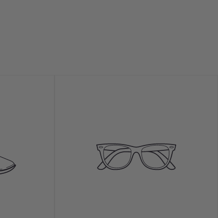
 modelo quedaría
s que preguntes a tu
 es el más indicado
onsideran compras