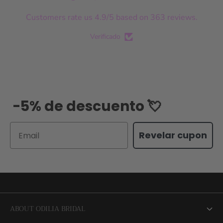
Customers rate us 4.9/5 based on 363 reviews.
Verificado
-5% de descuento 💘
Email
Revelar cupon
ABOUT ODILIA BRIDAL