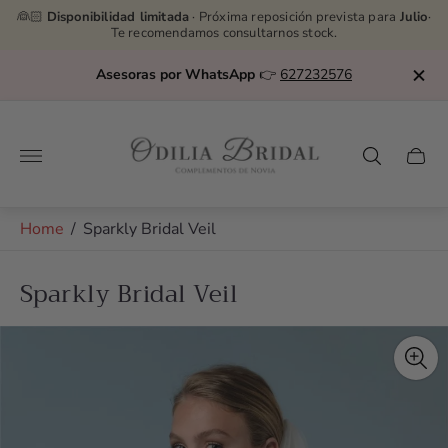
👰🏻
Disponibilidad limitada
· Próxima reposición prevista para
Julio
·
Te recomendamos consultarnos stock.
Asesoras por WhatsApp
👉
627232576
Store
logo"
Cart
drawe
Home
/
Sparkly Bridal Veil
Sparkly Bridal Veil