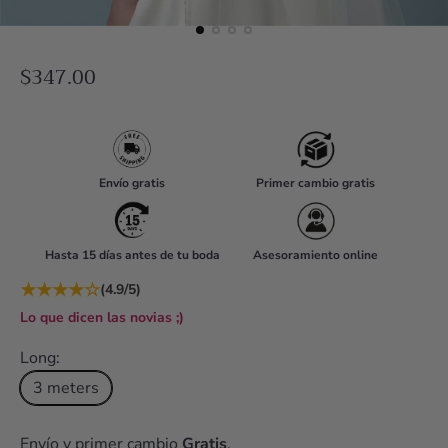
R
$347.00
e
g
u
l
Envío gratis
Primer cambio gratis
a
r
Hasta 15 días antes de tu boda
Asesoramiento online
p
r
★
★
★
★
☆
(4.9/5)
i
Lo que dicen las novias ;)
c
Long:
e
3 meters
Envío y primer cambio
Gratis
.