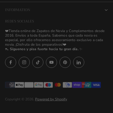
About us
INFORMATION
NEW Bridal Advisory Service
REDES SOCIALES
⭐ Opiniones de Nuestras Novias 👰🏻
Odilia Bridal Blog
❤️Tienda online de Zapatos de Novia y Complementos desde
💒 Novias Reales 💍✨
2016. Envíos a toda España. Sabemos que cada novia es
Search
especial, por ello ofrecemos asesoramiento exclusivo a cada
🚚 Envío y Cambios
novia. ¡Disfruta de los preparativos!❤️
contact us
👠
Síguenos y pisa fuerte hacia tu gran día.
✨
Términos y Condiciones
Política de Privacidad
Asesoras👰🏻24h
627 23 25 76
Preguntas frecuentes
Imágenes descargables
Términos del servicio
Copyright © 2026.
Powered by Shopify
Politica de privacidad (prueba)