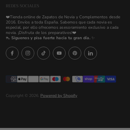
NEW Bridal Advisory Service
REDES SOCIALES
⭐ Opiniones de Nuestras Novias 👰🏻
Odilia Bridal Blog
❤️Tienda online de Zapatos de Novia y Complementos desde
💒 Novias Reales 💍✨
2016. Envíos a toda España. Sabemos que cada novia es
Search
especial, por ello ofrecemos asesoramiento exclusivo a cada
🚚 Envío y Cambios
novia. ¡Disfruta de los preparativos!❤️
contact us
👠
Síguenos y pisa fuerte hacia tu gran día.
✨
Términos y Condiciones
Política de Privacidad
Asesoras👰🏻24h
627 23 25 76
Preguntas frecuentes
Imágenes descargables
Términos del servicio
Copyright © 2026.
Powered by Shopify
Politica de privacidad (prueba)