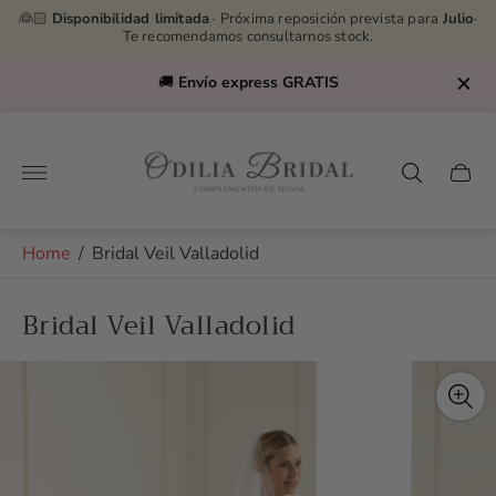
👰🏻
Disponibilidad limitada
· Próxima reposición prevista para
Julio
·
Te recomendamos consultarnos stock.
🚚
Envío express GRATIS
Store
logo"
Cart
drawe
Home
/
Bridal Veil Valladolid
Bridal Veil Valladolid