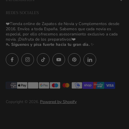
NEW Bridal Advisory Service
REDES SOCIALES
⭐ Opiniones de Nuestras Novias 👰🏻
Odilia Bridal Blog
❤️Tienda online de Zapatos de Novia y Complementos desde
💒 Novias Reales 💍✨
2016. Envíos a toda España. Sabemos que cada novia es
Search
especial, por ello ofrecemos asesoramiento exclusivo a cada
🚚 Envío y Cambios
novia. ¡Disfruta de los preparativos!❤️
contact us
👠
Síguenos y pisa fuerte hacia tu gran día.
✨
Términos y Condiciones
Política de Privacidad
Preguntas frecuentes
Asesoras👰🏻24h
627 23 25 76
Imágenes descargables
Términos del servicio
Copyright © 2026.
Powered by Shopify
Politica de privacidad (prueba)