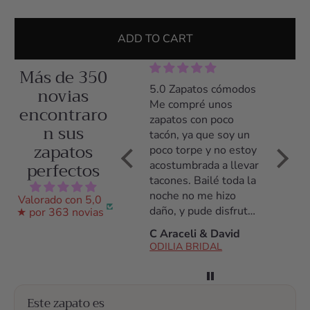
ADD TO CART
Más de 350
s
5.0 Fantástico
novias
5.0 Zapatos cómodos
Maravi
Me compré los
Me compré unos
Los za
encontraro
zapatos Luna para mi
zapatos con poco
son c
n sus
boda, son preciosos y
tacón, ya que soy un
no sue
zapatos
sobretodo, muy muy
poco torpe y no estoy
nunca,
perfectos
cómodos. Yo no suelo
acostumbrada a llevar
la bod
aguantar tacones, de
tacones. Bailé toda la
Senci
hecho, siempre voy
noche no me hizo
precio
Valorado con 5,0
plana y cómoda. Me
daño, y pude disfrutar
parte 
★ por 363 novias
o
daba miedo no
de toda mi boda.
Odilia
M Montse C.
C Araceli & David
María 
aguantarlos pero son
pareci
ODILIA BRIDAL
ODILIA BRIDAL
fantásticos, los
resuel
aguanté todo el día!
tus du
Antes de la compra
lo re
Este zapato es
estuve hablando con