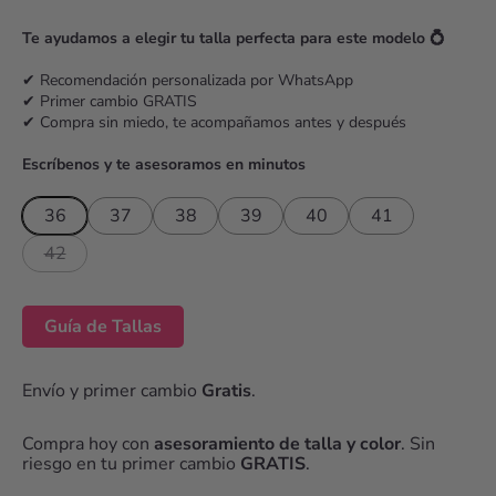
r
Te ayudamos a elegir tu talla perfecta para este modelo 💍
i
c
✔ Recomendación personalizada por WhatsApp
✔ Primer cambio GRATIS
e
✔ Compra sin miedo, te acompañamos antes y después
Escríbenos y te asesoramos en minutos
36
37
38
39
40
41
42
Guía de Tallas
Envío y primer cambio
Gratis
.
Compra hoy con
asesoramiento de talla y color
. Sin
riesgo en tu primer cambio
GRATIS
.