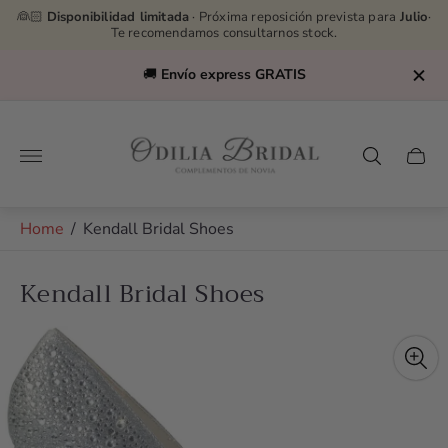
👰🏻
Disponibilidad limitada
· Próxima reposición prevista para
Julio
·
Te recomendamos consultarnos stock.
🚚
Envío express GRATIS
Store
logo"
Cart
drawe
Home
/
Kendall Bridal Shoes
Kendall Bridal Shoes