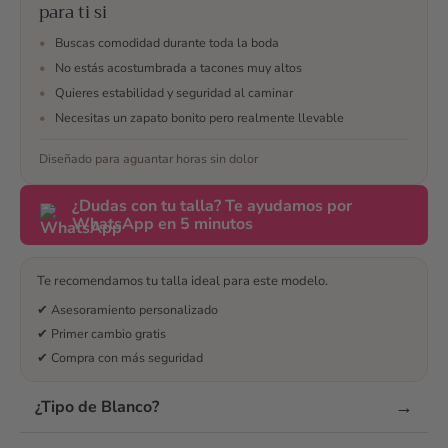
para ti si
ellos por whatsap,
resolvieron todas mis
•
Buscas comodidad durante toda la boda
dudas, me ayudaron
•
No estás acostumbrada a tacones muy altos
en todo momento a
•
Quieres estabilidad y seguridad al caminar
escojer y finalmente
•
Necesitas un zapato bonito pero realmente llevable
me decidí. No me
arrepiento y son los
Diseñado para aguantar horas sin dolor
mejores zapatos que
podía tener para mi
¿Dudas con tu talla? Te ayudamos por
boda 🥰 maravillosos
WhatsApp en 5 minutos
¿Te han convencido
las opiniones? Envía
un mensaje
Te recomendamos tu talla ideal para este modelo.
✔ Asesoramiento personalizado
✔ Primer cambio gratis
✔ Compra con más seguridad
→
¿Tipo de Blanco?