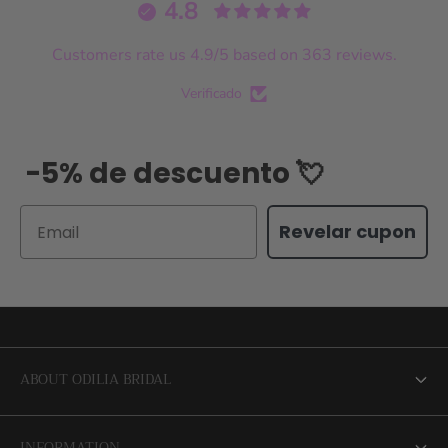
4.8
Customers rate us 4.9/5 based on 363 reviews.
Verificado
-5% de descuento 💘
Email
Revelar cupon
ABOUT ODILIA BRIDAL
About us
INFORMATION