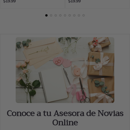
Regular
Regular
$19.99
$19.99
price
price
Conoce a tu Asesora de Novias
Online