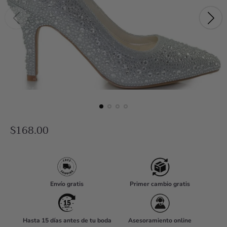
R
$168.00
e
g
u
l
Envío gratis
Primer cambio gratis
a
r
Hasta 15 días antes de tu boda
Asesoramiento online
p