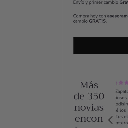
Envío y primer cambio
Grat
Compra hoy con
asesorami
cambio
GRATIS
.
Más
de 350
5.0 Zapatos
5.0
preciosos y
Fan
novias
comodísimos
Me 
Llevé los
los
encon
zapatos el
Lun
día entero y
bod