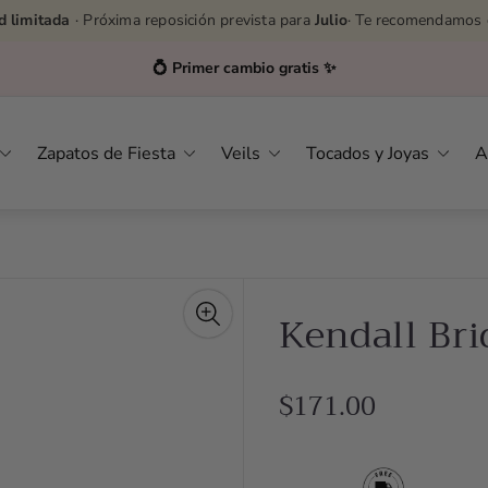
d limitada
· Próxima reposición prevista para
Julio
· Te recomendamos 
💍 Primer cambio gratis ✨
Zapatos de Fiesta
Veils
Tocados y Joyas
A
Kendall Bri
R
$171.00
e
g