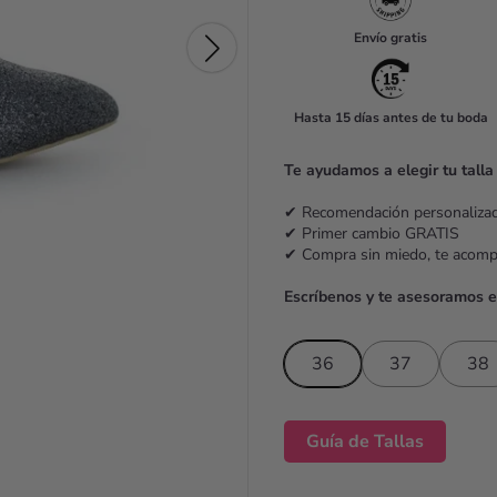
u
Envío gratis
l
a
Hasta 15 días antes de tu boda
r
p
Te ayudamos a elegir tu talla
r
✔ Recomendación personaliz
i
✔ Primer cambio GRATIS
✔ Compra sin miedo, te acom
c
Escríbenos y te asesoramos 
e
36
37
38
Guía de Tallas