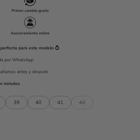
Primer cambio gratis
Asesoramiento online
 perfecta para este modelo 💍
ada por WhatsApp
pañamos antes y después
en minutos
39
40
41
42