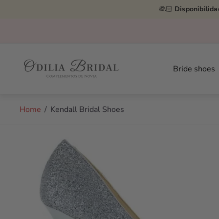
👰🏻
Disponibilida
Store
logo"
Bride shoes
Home
/
Kendall Bridal Shoes