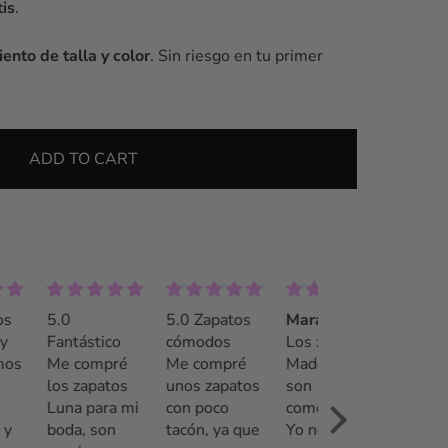
is
.
ento de talla y color
. Sin riesgo en tu primer
ADD TO CART
5.0 Zapatos
Maravillosos!!
¡La mejor
tástico
cómodos
Los zapatos
opción!
compré
Me compré
Madeline
Recomendable
 zapatos
unos zapatos
son
100%. El
a para mi
con poco
comodísimos!
trato fue
a, son
tacón, ya que
Yo no suelo
insuperable.