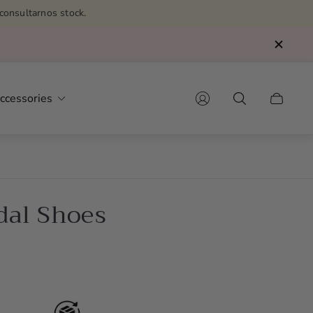
consultarnos stock.
ccessories
Cart
drawer.
dal Shoes