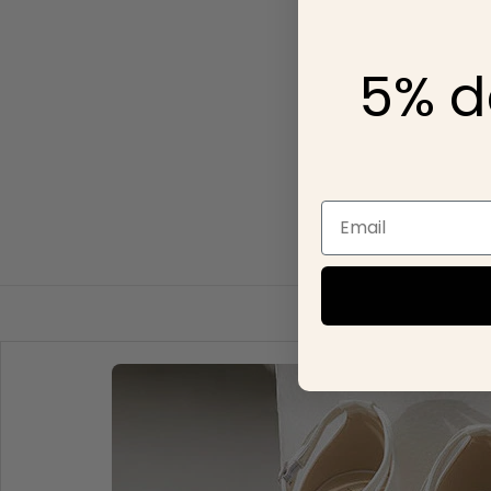
5% d
Email