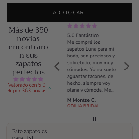
ADD TO CART
Más de 350
5.0 Zapatos preciosos
novias
5.0 Fantástico
5.0 Z
y comodísimos
Me compré los
Me co
encontraro
Llevé los zapatos el
zapatos Luna para mi
zapato
n sus
día entero y estuve
boda, son preciosos y
tacón,
zapatos
cómoda desde el
sobretodo, muy muy
poco t
perfectos
primer momento
cómodos. Yo no suelo
acostu
hasta el último. Los
aguantar tacones, de
tacone
había llevado
hecho, siempre voy
noche 
Valorado con 5,0
solamente durante
plana y cómoda. Me
daño, 
★ por 363 novias
una prueba de vestido
daba miedo no
de tod
Ana S.
M Montse C.
C Arac
y estuve encantada
aguantarlos pero son
ODILIA BRIDAL
ODILIA BRIDAL
ODILI
con ellos.
fantásticos, los
aguanté todo el día!
Antes de la compra
Este zapato es
estuve hablando con
para ti si
ellos por whatsap,