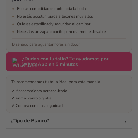
resolvieron todas mis
•
Buscas comodidad durante toda la boda
dudas, me ayudaron
•
No estás acostumbrada a tacones muy altos
en todo momento a
•
Quieres estabilidad y seguridad al caminar
escojer y finalmente
•
Necesitas un zapato bonito pero realmente llevable
me decidí. No me
arrepiento y son los
Diseñado para aguantar horas sin dolor
mejores zapatos que
podía tener para mi
¿Dudas con tu talla? Te ayudamos por
boda 🥰 maravillosos
WhatsApp en 5 minutos
¿Te han convencido
las opiniones? Envía
un mensaje
Te recomendamos tu talla ideal para este modelo.
✔ Asesoramiento personalizado
✔ Primer cambio gratis
✔ Compra con más seguridad
→
¿Tipo de Blanco?