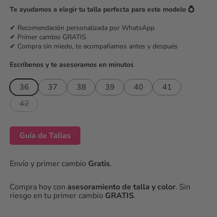
r
Te ayudamos a elegir tu talla perfecta para este modelo 💍
i
c
✔ Recomendación personalizada por WhatsApp
✔ Primer cambio GRATIS
e
✔ Compra sin miedo, te acompañamos antes y después
Escríbenos y te asesoramos en minutos
36
37
38
39
40
41
42
Guía de Tallas
Envío y primer cambio
Gratis
.
Compra hoy con
asesoramiento de talla y color
. Sin
riesgo en tu primer cambio
GRATIS
.