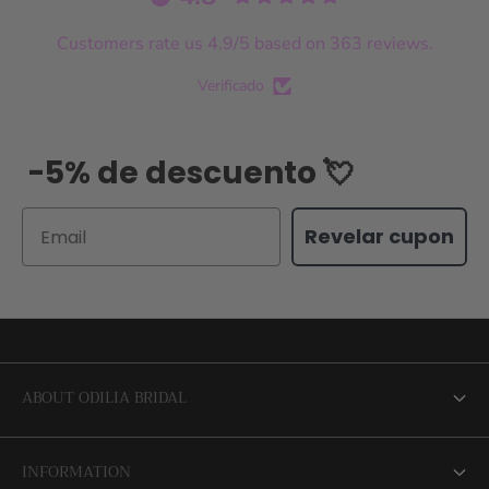
Customers rate us 4.9/5 based on 363 reviews.
Verificado
-5% de descuento 💘
Email
Revelar cupon
ABOUT ODILIA BRIDAL
About us
INFORMATION