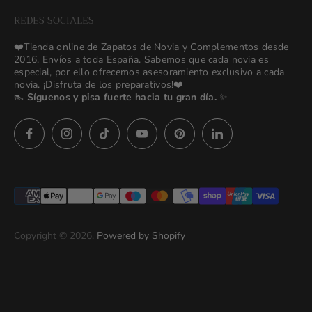
NEW Bridal Advisory Service
REDES SOCIALES
⭐ Opiniones de Nuestras Novias 👰🏻
Odilia Bridal Blog
❤️Tienda online de Zapatos de Novia y Complementos desde
💒 Novias Reales 💍✨
2016. Envíos a toda España. Sabemos que cada novia es
Search
especial, por ello ofrecemos asesoramiento exclusivo a cada
🚚 Envío y Cambios
novia. ¡Disfruta de los preparativos!❤️
contact us
👠
Síguenos y pisa fuerte hacia tu gran día.
✨
Términos y Condiciones
Política de Privacidad
Asesoras👰🏻24h
627 23 25 76
Preguntas frecuentes
Imágenes descargables
Términos del servicio
Copyright © 2026.
Powered by Shopify
Politica de privacidad (prueba)