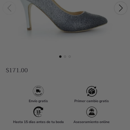
R
$171.00
e
g
u
l
Envío gratis
Primer cambio gratis
a
r
Hasta 15 días antes de tu boda
Asesoramiento online
p