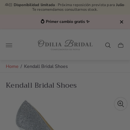
👰🏻
Disponibilidad limitada
· Próxima reposición prevista para
Julio
·
Te recomendamos consultarnos stock.
💍 Primer cambio gratis ✨
Store
logo"
Cart
drawe
Home
/
Kendall Bridal Shoes
Kendall Bridal Shoes