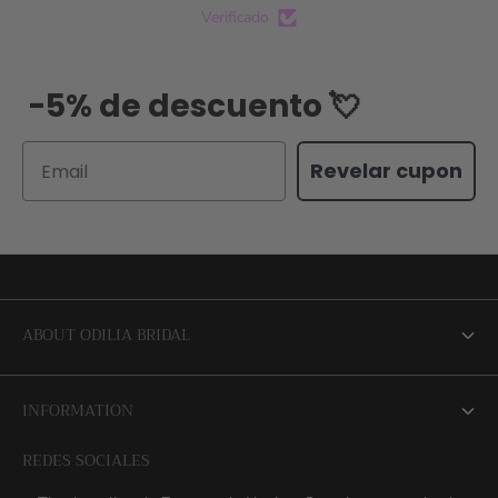
Verificado
-5% de descuento 💘
Email
Revelar cupon
ABOUT ODILIA BRIDAL
About us
INFORMATION
NEW Bridal Advisory Service
REDES SOCIALES
⭐ Opiniones de Nuestras Novias 👰🏻
Odilia Bridal Blog