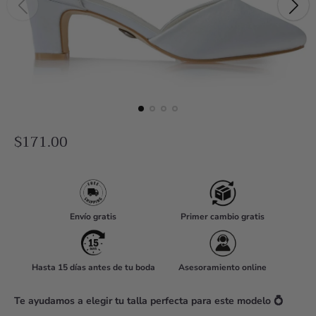
R
$171.00
e
g
u
l
Envío gratis
Primer cambio gratis
a
r
Hasta 15 días antes de tu boda
Asesoramiento online
p
r
Te ayudamos a elegir tu talla perfecta para este modelo 💍
i