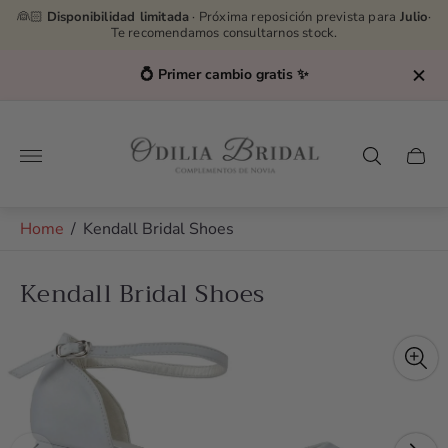
👰🏻
Disponibilidad limitada
· Próxima reposición prevista para
Julio
·
Te recomendamos consultarnos stock.
💍 Primer cambio gratis ✨
Store
logo"
Cart
drawe
Home
/
Kendall Bridal Shoes
Kendall Bridal Shoes