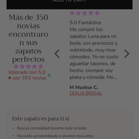
ADD TO CART
Más de 350
5.0 Zapatos preciosos
novias
5.0 Fantástico
5.0 Z
y comodísimos
Me compré los
Me co
encontraro
Llevé los zapatos el
zapatos Luna para mi
zapato
n sus
día entero y estuve
boda, son preciosos y
tacón,
zapatos
cómoda desde el
sobretodo, muy muy
poco t
perfectos
primer momento
cómodos. Yo no suelo
acostu
hasta el último. Los
aguantar tacones, de
tacone
había llevado
hecho, siempre voy
noche 
Valorado con 5,0
solamente durante
plana y cómoda. Me
daño, 
★ por 363 novias
una prueba de vestido
daba miedo no
de tod
Ana S.
M Montse C.
C Arac
y estuve encantada
aguantarlos pero son
ODILIA BRIDAL
ODILIA BRIDAL
ODILI
con ellos.
fantásticos, los
aguanté todo el día!
Antes de la compra
Este zapato es para ti si
estuve hablando con
ellos por whatsap,
•
Buscas comodidad durante toda la boda
resolvieron todas mis
•
No estás acostumbrada a tacones muy altos
dudas, me ayudaron