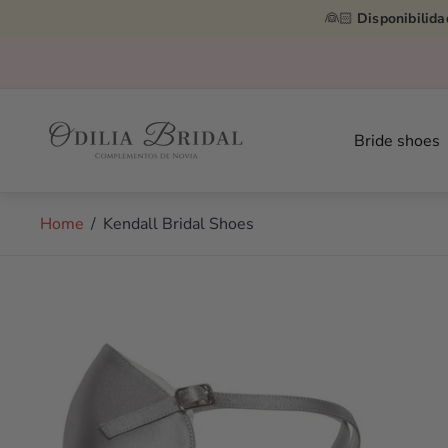
👰🏻
Disponibilida
Store
logo"
Bride shoes
Home
/
Kendall Bridal Shoes