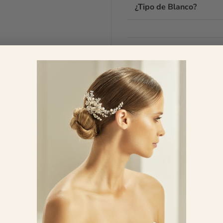
hab
¿Tipo de Blanco?
ello
wha
res
tod
dud
Descripción del produ
ayu
tod
mom
esco
Envío y primer cambio
fin
me 
No
arr
Garantías
son
mej
zap
pod
par
🥰