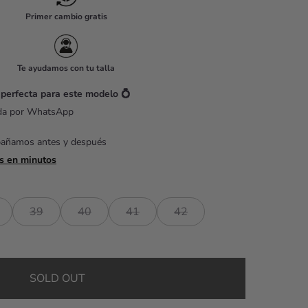
Primer cambio gratis
Te ayudamos con tu talla
 perfecta para este modelo 💍
ada por WhatsApp
pañamos antes y después
s en minutos
39
40
41
42
SOLD OUT