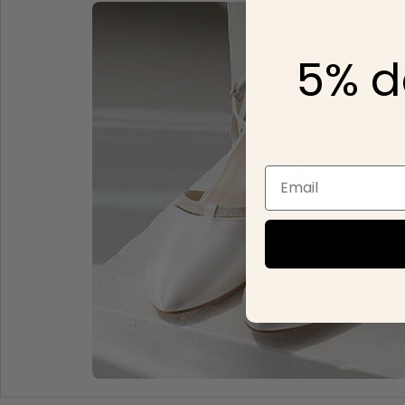
5% d
Email