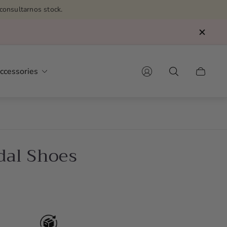
consultarnos stock.
ccessories
Cart
drawer.
dal Shoes