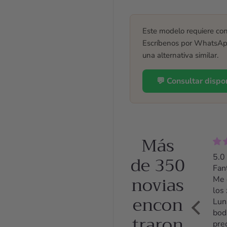
Este modelo requiere con
Escríbenos por WhatsApp 
una alternativa similar.
💬 Consultar disp
Más
de 350
5.0 Zapatos
5.0
preciosos y
Fan
novias
comodísimos
Me 
Llevé los
los
encon
zapatos el
Lun
día entero y
bod
traron
estuve
pre