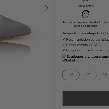
u
Envío gratis
l
a
Cambios 3 meses o hasta 15 días
antes de tu boda
r
Te ayudamos a elegir tu talla
p
✔ Recomendación personaliz
r
✔ Primer cambio GRATIS
✔ Compra sin miedo, te acom
i
Escríbenos y te asesoramo
c
e
36
37
38