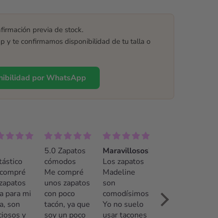
firmación previa de stock.
y te confirmamos disponibilidad de tu talla o
onibilidad por WhatsApp
5.0 Zapatos
Maravillosos!!
¡La mejor
tástico
cómodos
Los zapatos
opción!
compré
Me compré
Madeline
Recomendable
 zapatos
unos zapatos
son
100%. El
a para mi
con poco
comodísimos!
trato fue
a, son
tacón, ya que
Yo no suelo
insuperable.
ciosos y
soy un poco
usar tacones
Pamela