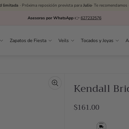
d limitada
· Próxima reposición prevista para
Julio
· Te recomendamos 
Asesoras por WhatsApp
👉
627232576
Zapatos de Fiesta
Veils
Tocados y Joyas
A
Kendall Bri
R
$161.00
e
g