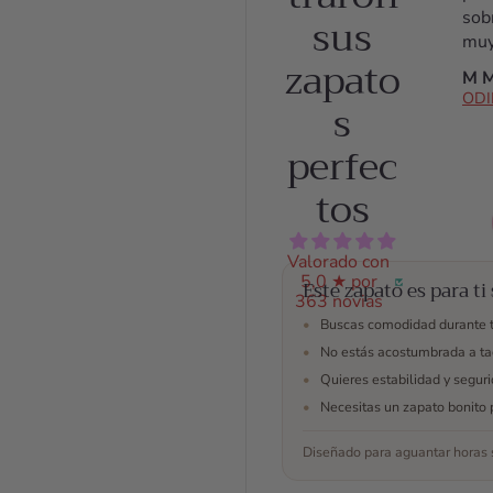
sus
cómoda
sob
desde el
muy
zapato
primer
cóm
Ana S.
M M
momento
no 
ODILIA BRIDAL
s
hasta el
agu
último. Los
tac
perfec
había llevado
hec
solamente
sie
tos
durante una
pla
prueba de
cóm
vestido y
dab
Valorado con
5,0 ★ por
estuve
no
Este zapato es para ti 
363 novias
encantada
agu
•
Buscas comodidad durante 
con ellos.
per
•
No estás acostumbrada a ta
fant
los
•
Quieres estabilidad y segur
todo
•
Necesitas un zapato bonito 
Ant
com
Diseñado para aguantar horas s
est