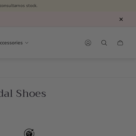
consultarnos stock.
ccessories
Cart
drawer.
dal Shoes