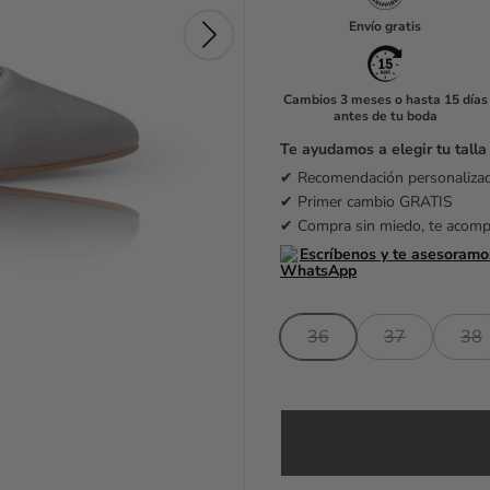
u
Envío gratis
l
a
Cambios 3 meses o hasta 15 días
antes de tu boda
r
Te ayudamos a elegir tu talla
p
✔ Recomendación personaliz
r
✔ Primer cambio GRATIS
✔ Compra sin miedo, te acom
i
Escríbenos y te asesoramo
c
e
36
37
38