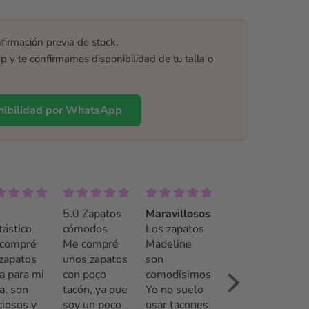
firmación previa de stock.
y te confirmamos disponibilidad de tu talla o
onibilidad por WhatsApp
 Zapatos
Maravillosos!!
¡La mejor
modos
Los zapatos
opción!
compré
Madeline
Recomendable
s zapatos
son
100%. El
 poco
comodísimos!
trato fue
ón, ya que
Yo no suelo
insuperable.
 un poco
usar tacones
Pamela