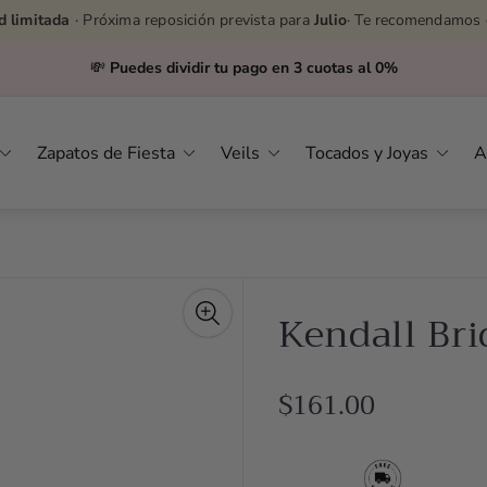
d limitada
· Próxima reposición prevista para
Julio
· Te recomendamos 
💸
Puedes dividir tu pago en 3 cuotas al 0%
Zapatos de Fiesta
Veils
Tocados y Joyas
A
Kendall Bri
R
$161.00
e
g