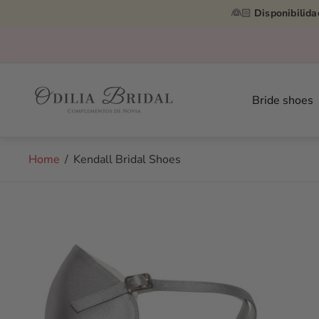
👰🏻
Disponibilida
Store
logo"
Bride shoes
Home
/
Kendall Bridal Shoes