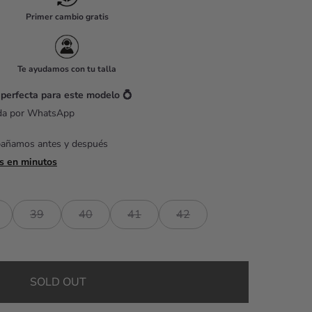
Primer cambio gratis
Te ayudamos con tu talla
 perfecta para este modelo 💍
ada por WhatsApp
pañamos antes y después
s en minutos
39
40
41
42
SOLD OUT