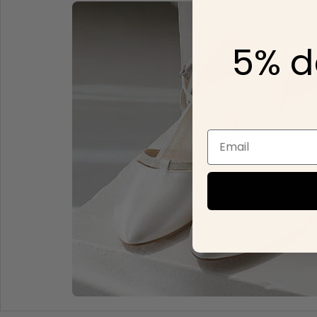
5% d
Email