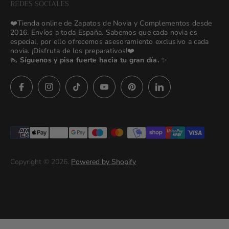
REDES SOCIALES
⭐ Opiniones de Nuestras Novias 👰🏻
Odilia Bridal Blog
❤️Tienda online de Zapatos de Novia y Complementos desde
💒 Novias Reales 💍✨
2016. Envíos a toda España. Sabemos que cada novia es
Search
especial, por ello ofrecemos asesoramiento exclusivo a cada
🚚 Envío y Cambios
novia. ¡Disfruta de los preparativos!❤️
contact us
👠
Síguenos y pisa fuerte hacia tu gran día.
✨
Términos y Condiciones
Política de Privacidad
Asesoras👰🏻24h
627 23 25 76
Preguntas frecuentes
Imágenes descargables
Términos del servicio
Copyright © 2026.
Powered by Shopify
Politica de privacidad (prueba)