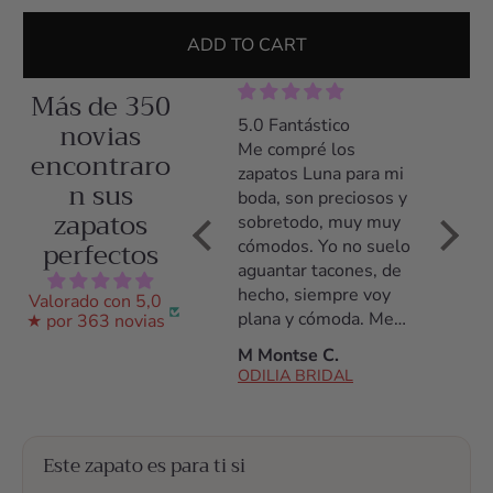
ADD TO CART
Más de 350
5.0 Zapatos preciosos
novias
5.0 Fantástico
5.0 Z
y comodísimos
Me compré los
Me co
encontraro
Llevé los zapatos el
zapatos Luna para mi
zapato
n sus
día entero y estuve
boda, son preciosos y
tacón,
zapatos
cómoda desde el
sobretodo, muy muy
poco t
perfectos
primer momento
cómodos. Yo no suelo
acostu
hasta el último. Los
aguantar tacones, de
tacone
había llevado
hecho, siempre voy
noche 
Valorado con 5,0
solamente durante
plana y cómoda. Me
daño, 
★ por 363 novias
una prueba de vestido
daba miedo no
de tod
Ana S.
M Montse C.
C Arac
y estuve encantada
aguantarlos pero son
ODILIA BRIDAL
ODILIA BRIDAL
ODILI
con ellos.
fantásticos, los
aguanté todo el día!
Antes de la compra
Este zapato es para ti si
estuve hablando con
ellos por whatsap,