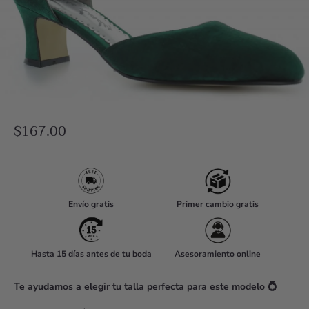
R
$167.00
e
g
u
l
Envío gratis
Primer cambio gratis
a
r
Hasta 15 días antes de tu boda
Asesoramiento online
p
r
Te ayudamos a elegir tu talla perfecta para este modelo 💍
i