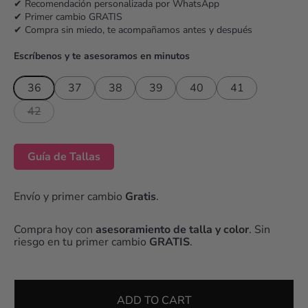
c
✔ Recomendación personalizada por WhatsApp
✔ Primer cambio GRATIS
e
✔ Compra sin miedo, te acompañamos antes y después
Escríbenos y te asesoramos en minutos
36
37
38
39
40
41
42
Guía de Tallas
Envío y primer cambio
Gratis
.
Compra hoy con
asesoramiento de talla y color
. Sin
riesgo en tu primer cambio
GRATIS
.
ADD TO CART