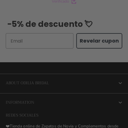
Verificado
-5% de descuento 💘
Email
Revelar cupon
ABOUT ODILIA BRIDAL
About us
INFORMATION
NEW Bridal Advisory Service
REDES SOCIALES
⭐ Opiniones de Nuestras Novias 👰🏻
Odilia Bridal Blog
❤️Tienda online de Zapatos de Novia y Complementos desde