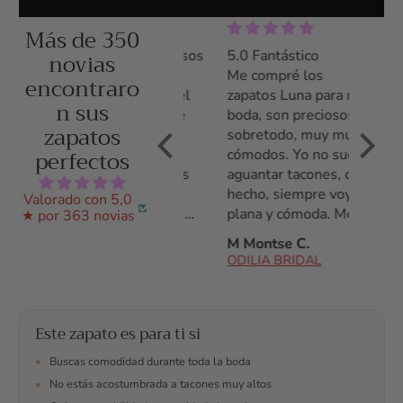
Más de 350
5.0 Zapatos preciosos
novias
5.0 Fantástico
5.0 Z
y comodísimos
Me compré los
Me co
encontraro
Llevé los zapatos el
zapatos Luna para mi
zapato
n sus
día entero y estuve
boda, son preciosos y
tacón,
zapatos
cómoda desde el
sobretodo, muy muy
poco t
perfectos
primer momento
cómodos. Yo no suelo
acostu
hasta el último. Los
aguantar tacones, de
tacone
había llevado
hecho, siempre voy
noche 
Valorado con 5,0
solamente durante
plana y cómoda. Me
daño, 
★ por 363 novias
una prueba de vestido
daba miedo no
de tod
Ana S.
M Montse C.
C Arac
y estuve encantada
aguantarlos pero son
ODILIA BRIDAL
ODILIA BRIDAL
ODILI
con ellos.
fantásticos, los
aguanté todo el día!
Antes de la compra
Este zapato es para ti si
estuve hablando con
ellos por whatsap,
•
Buscas comodidad durante toda la boda
resolvieron todas mis
•
No estás acostumbrada a tacones muy altos
dudas, me ayudaron