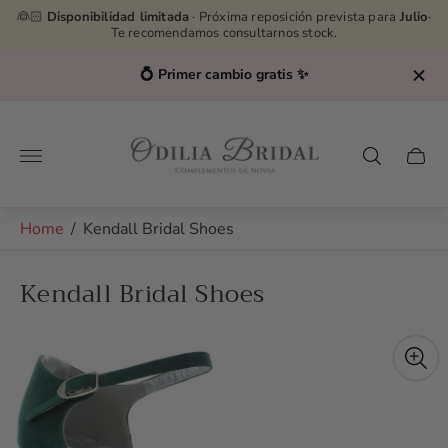
👰🏻
Disponibilidad limitada
· Próxima reposición prevista para
Julio
·
Te recomendamos consultarnos stock.
💍 Primer cambio gratis ✨
Store
logo"
Cart
drawe
Home
/
Kendall Bridal Shoes
Kendall Bridal Shoes