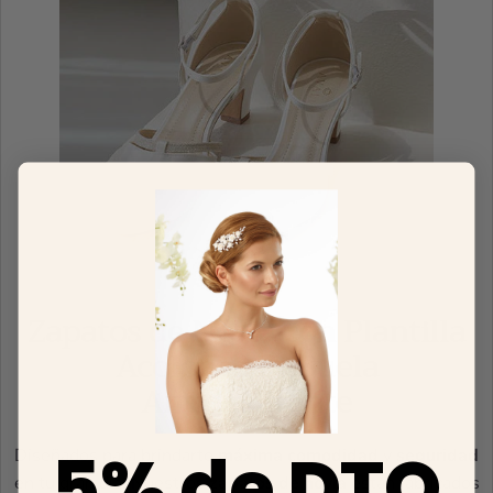
Zapatos de Novia con Plantilla
Acolchada y Suela
Antideslizante
5% de DTO
Diseñados para brindarte
máxima comodidad
y
seguridad
en tu gran día. Nuestros
zapatos de novia
están fabricados