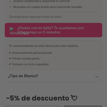
•
Quieres estabilidad y seguridad al caminar
en todo momento a
•
Necesitas un zapato bonito pero realmente llevable
escojer y finalmente
me decidí. No me
Diseñado para aguantar horas sin dolor
arrepiento y son los
mejores zapatos que
¿Dudas con tu talla? Te ayudamos por
podía tener para mi
WhatsApp en 5 minutos
boda 🥰 maravillosos
¿Te han convencido
las opiniones? Envía
Te recomendamos tu talla ideal para este modelo.
un mensaje
✔ Asesoramiento personalizado
✔ Primer cambio gratis
✔ Compra con más seguridad
→
¿Tipo de Blanco?
-5% de descuento 💘