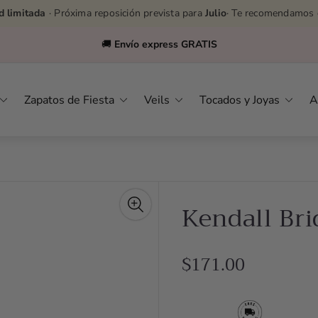
d limitada
· Próxima reposición prevista para
Julio
· Te recomendamos 
🚚
Envío express GRATIS
Zapatos de Fiesta
Veils
Tocados y Joyas
A
Kendall Bri
R
$171.00
e
g