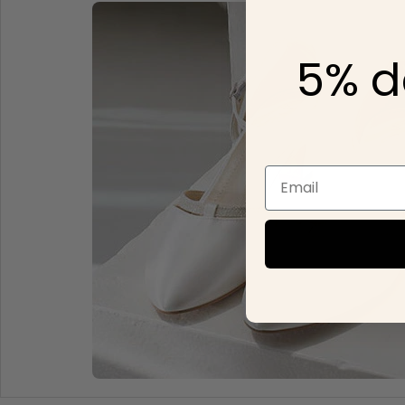
5% d
Email