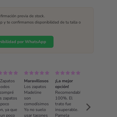
firmación previa de stock.
y te confirmamos disponibilidad de tu talla o
onibilidad por WhatsApp
 Zapatos
Maravillosos!!
¡La mejor
modos
Los zapatos
opción!
compré
Madeline
Recomendable
s zapatos
son
100%. El
 poco
comodísimos!
trato fue
ón, ya que
Yo no suelo
insuperable.
 un poco
usar tacones
Pamela