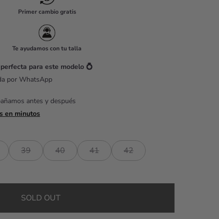
Primer cambio gratis
Te ayudamos con tu talla
 perfecta para este modelo 💍
ada por WhatsApp
pañamos antes y después
s en minutos
39
40
41
42
SOLD OUT