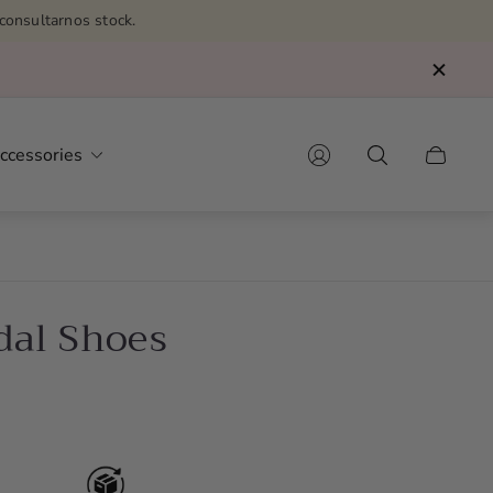
consultarnos stock.
ccessories
Cart
drawer.
dal Shoes