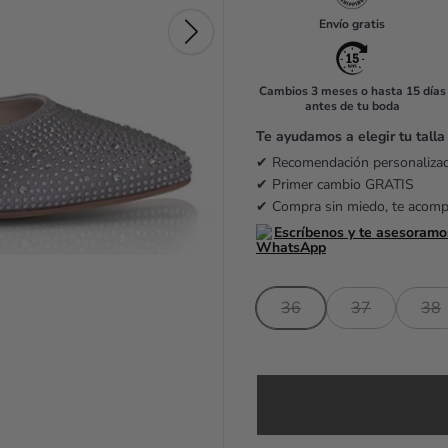
u
Envío gratis
l
a
Cambios 3 meses o hasta 15 días
antes de tu boda
r
Te ayudamos a elegir tu talla
p
✔ Recomendación personaliz
r
✔ Primer cambio GRATIS
✔ Compra sin miedo, te acom
i
Escríbenos y te asesoramo
c
e
36
37
38