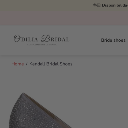
👰🏻
Disponibilida
Store
logo"
Bride shoes
Home
/
Kendall Bridal Shoes