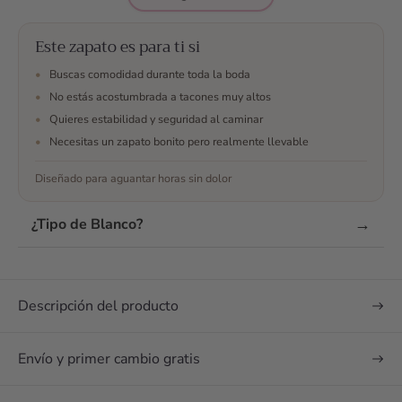
ellos por whatsap,
resolvieron todas mis
dudas, me ayudaron
Este zapato es para ti si
en todo momento a
•
Buscas comodidad durante toda la boda
escojer y finalmente
•
No estás acostumbrada a tacones muy altos
me decidí. No me
•
Quieres estabilidad y seguridad al caminar
arrepiento y son los
mejores zapatos que
•
Necesitas un zapato bonito pero realmente llevable
podía tener para mi
Diseñado para aguantar horas sin dolor
boda 🥰 maravillosos
¿Te han convencido
las opiniones? Envía
→
¿Tipo de Blanco?
un mensaje
Descripción del producto
Envío y primer cambio gratis