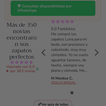
💬 Consultar disponibilidad por
WhatsApp
Más de 350
5.0 Zapatos preciosos
novias
5.0 Fantástico
5.0 Z
y comodísimos
Me compré los
Me co
encontraro
Llevé los zapatos el
zapatos Luna para mi
zapato
n sus
día entero y estuve
boda, son preciosos y
tacón,
zapatos
cómoda desde el
sobretodo, muy muy
poco t
perfectos
primer momento
cómodos. Yo no suelo
acostu
hasta el último. Los
aguantar tacones, de
tacone
había llevado
hecho, siempre voy
noche 
Valorado con 5,0
solamente durante
plana y cómoda. Me
daño, 
★ por 363 novias
una prueba de vestido
daba miedo no
de tod
Ana S.
M Montse C.
C Arac
y estuve encantada
aguantarlos pero son
ODILIA BRIDAL
ODILIA BRIDAL
ODILI
con ellos.
fantásticos, los
aguanté todo el día!
Antes de la compra
estuve hablando con
📏
Ver guía de tallas