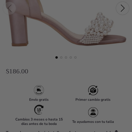
R
$186.00
e
g
u
Envío gratis
Primer cambio gratis
l
a
r
Cambios 3 meses o hasta 15
Te ayudamos con tu talla
días antes de tu boda
p