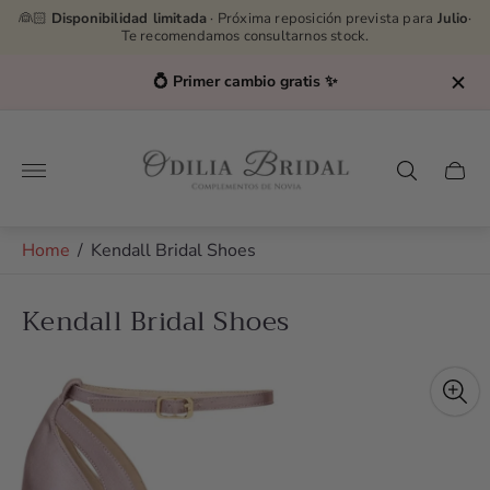
👰🏻
Disponibilidad limitada
· Próxima reposición prevista para
Julio
·
Te recomendamos consultarnos stock.
rimer cambio gratis ✨
Asesoras por WhatsAp
Store
logo"
Cart
drawe
Home
/
Kendall Bridal Shoes
Kendall Bridal Shoes