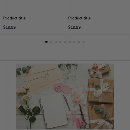
Product title
Product title
Regular
Regular
$19.99
$19.99
price
price