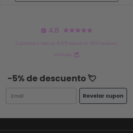
4.8
Customers rate us 4.9/5 based on 363 reviews.
Verificado
-5% de descuento 💘
Email
Revelar cupon