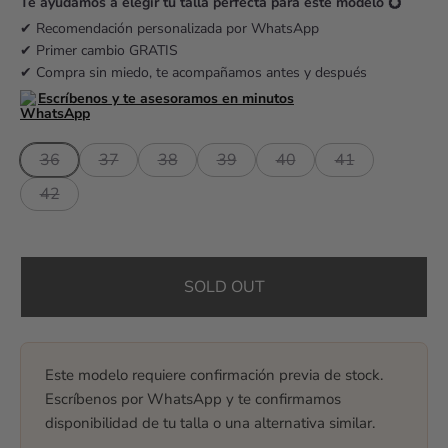
r
Te ayudamos a elegir tu talla perfecta para este modelo 💍
i
✔ Recomendación personalizada por WhatsApp
✔ Primer cambio GRATIS
c
✔ Compra sin miedo, te acompañamos antes y después
e
Escríbenos y te asesoramos en minutos
36
37
38
39
40
41
42
SOLD OUT
Este modelo requiere confirmación previa de stock.
Escríbenos por WhatsApp y te confirmamos
disponibilidad de tu talla o una alternativa similar.