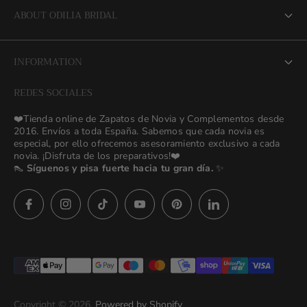
ABOUT ODILIA BRIDAL
About us
INFORMATION
NEW Bridal Advisory Service
REDES SOCIALES
⭐ Opiniones de Nuestras Novias 👰🏻
Odilia Bridal Blog
❤️Tienda online de Zapatos de Novia y Complementos desde
💒 Novias Reales 💍✨
2016. Envíos a toda España. Sabemos que cada novia es
Search
especial, por ello ofrecemos asesoramiento exclusivo a cada
🚚 Envío y Cambios
novia. ¡Disfruta de los preparativos!❤️
contact us
👠
Síguenos y pisa fuerte hacia tu gran día.
✨
Términos y Condiciones
Política de Privacidad
Asesoras👰🏻24h
627 23 25 76
Preguntas frecuentes
Imágenes descargables
Términos del servicio
Copyright © 2026.
Powered by Shopify