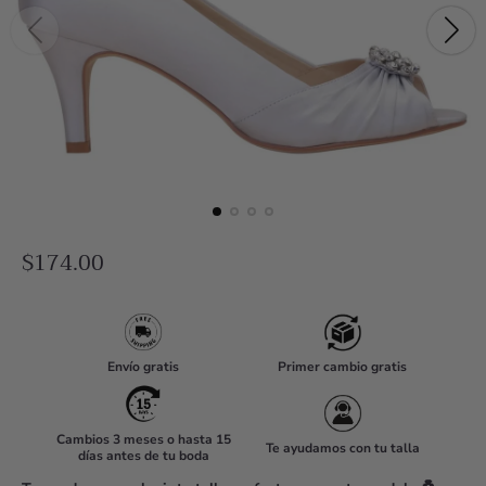
R
$174.00
e
g
u
Envío gratis
Primer cambio gratis
l
a
r
Cambios 3 meses o hasta 15
Te ayudamos con tu talla
días antes de tu boda
p