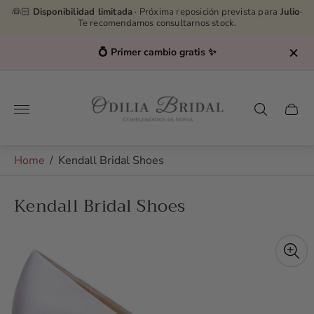
👰🏻
Disponibilidad limitada
· Próxima reposición prevista para
Julio
·
Te recomendamos consultarnos stock.
💍 Primer cambio gratis ✨
Store
logo"
Cart
drawe
Home
/
Kendall Bridal Shoes
Kendall Bridal Shoes