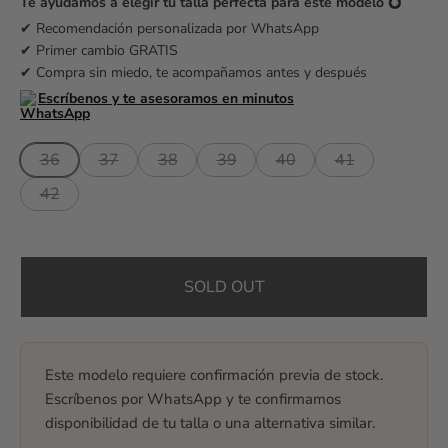
r
Te ayudamos a elegir tu talla perfecta para este modelo 💍
i
✔ Recomendación personalizada por WhatsApp
✔ Primer cambio GRATIS
c
✔ Compra sin miedo, te acompañamos antes y después
e
Escríbenos y te asesoramos en minutos
36
37
38
39
40
41
42
SOLD OUT
Este modelo requiere confirmación previa de stock.
Escríbenos por WhatsApp y te confirmamos
disponibilidad de tu talla o una alternativa similar.