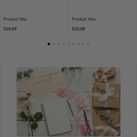
Product title
Product title
Regular
Regular
$19.99
$19.99
price
price