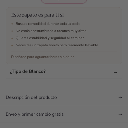
ellos por whatsap,
resolvieron todas mis
dudas, me ayudaron
Este zapato es para ti si
en todo momento a
•
Buscas comodidad durante toda la boda
escojer y finalmente
•
No estás acostumbrada a tacones muy altos
me decidí. No me
•
Quieres estabilidad y seguridad al caminar
arrepiento y son los
mejores zapatos que
•
Necesitas un zapato bonito pero realmente llevable
podía tener para mi
Diseñado para aguantar horas sin dolor
boda 🥰 maravillosos
¿Te han convencido
las opiniones? Envía
→
¿Tipo de Blanco?
un mensaje
Descripción del producto
Envío y primer cambio gratis