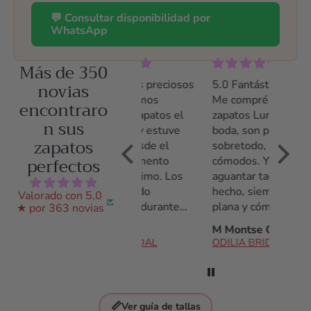
💬 Consultar disponibilidad por
WhatsApp
Más de 350
5.0 Zapatos preciosos
novias
5.0 Fantástico
5.0 Z
y comodísimos
Me compré los
Me co
encontraro
Llevé los zapatos el
zapatos Luna para mi
zapato
n sus
día entero y estuve
boda, son preciosos y
tacón,
zapatos
cómoda desde el
sobretodo, muy muy
poco t
perfectos
primer momento
cómodos. Yo no suelo
acostu
hasta el último. Los
aguantar tacones, de
tacone
había llevado
hecho, siempre voy
noche 
Valorado con 5,0
solamente durante
plana y cómoda. Me
daño, 
★ por 363 novias
una prueba de vestido
daba miedo no
de tod
Ana S.
M Montse C.
C Arac
y estuve encantada
aguantarlos pero son
ODILIA BRIDAL
ODILIA BRIDAL
ODILI
con ellos.
fantásticos, los
aguanté todo el día!
Antes de la compra
estuve hablando con
📏
Ver guía de tallas