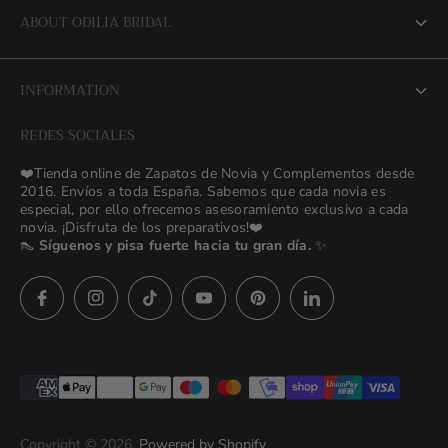
ABOUT ODILIA BRIDAL
About us
INFORMATION
NEW Bridal Advisory Service
REDES SOCIALES
⭐ Opiniones de Nuestras Novias 👰🏻
Odilia Bridal Blog
❤️Tienda online de Zapatos de Novia y Complementos desde
💒 Novias Reales 💍✨
2016. Envíos a toda España. Sabemos que cada novia es
Search
especial, por ello ofrecemos asesoramiento exclusivo a cada
🚚 Envío y Cambios
novia. ¡Disfruta de los preparativos!❤️
contact us
👠
Síguenos y pisa fuerte hacia tu gran día.
✨
Términos y Condiciones
Política de Privacidad
Asesoras👰🏻24h
627 23 25 76
Preguntas frecuentes
Imágenes descargables
Términos del servicio
Copyright © 2026.
Powered by Shopify