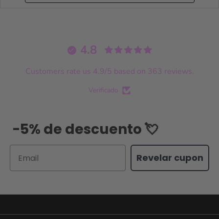
4.8
Customers rate us 4.9/5 based on 363 reviews.
Verificado
-5% de descuento 💘
Email
Revelar cupon