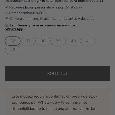
r
Te ayudamos a elegir tu talla perfecta para este modelo 💍
i
✔ Recomendación personalizada por WhatsApp
✔ Primer cambio GRATIS
c
✔ Compra sin miedo, te acompañamos antes y después
e
Escríbenos y te asesoramos en minutos
36
37
38
39
40
41
42
SOLD OUT
Este modelo requiere confirmación previa de stock.
Escríbenos por WhatsApp y te confirmamos
disponibilidad de tu talla o una alternativa similar.