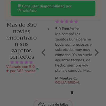
💬 Consultar disponibilidad por
WhatsApp
Más de 350
5.0 Zapatos preciosos
novias
5.0 Fantástico
5.0 Z
y comodísimos
Me compré los
Me co
encontraro
Llevé los zapatos el
zapatos Luna para mi
zapato
n sus
día entero y estuve
boda, son preciosos y
tacón,
zapatos
cómoda desde el
sobretodo, muy muy
poco t
perfectos
primer momento
cómodos. Yo no suelo
acostu
hasta el último. Los
aguantar tacones, de
tacone
había llevado
hecho, siempre voy
noche 
Valorado con 5,0
solamente durante
plana y cómoda. Me
daño, 
★ por 363 novias
una prueba de vestido
daba miedo no
de tod
Ana S.
M Montse C.
C Arac
y estuve encantada
aguantarlos pero son
ODILIA BRIDAL
ODILIA BRIDAL
ODILI
con ellos.
fantásticos, los
aguanté todo el día!
Antes de la compra
estuve hablando con
📏
Ver guía de tallas