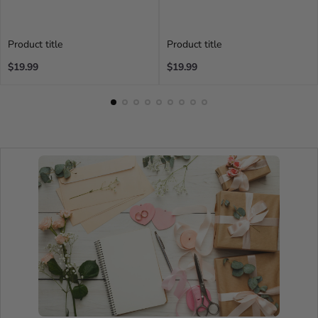
Product title
Product title
Regular
Regular
$19.99
$19.99
price
price