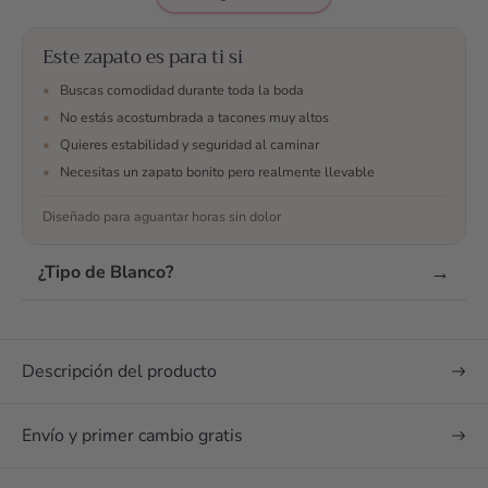
ellos por whatsap,
resolvieron todas mis
dudas, me ayudaron
Este zapato es para ti si
en todo momento a
•
Buscas comodidad durante toda la boda
escojer y finalmente
•
No estás acostumbrada a tacones muy altos
me decidí. No me
•
Quieres estabilidad y seguridad al caminar
arrepiento y son los
mejores zapatos que
•
Necesitas un zapato bonito pero realmente llevable
podía tener para mi
Diseñado para aguantar horas sin dolor
boda 🥰 maravillosos
¿Te han convencido
las opiniones? Envía
→
¿Tipo de Blanco?
un mensaje
Descripción del producto
Envío y primer cambio gratis