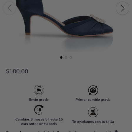
R
$180.00
e
g
u
Envío gratis
Primer cambio gratis
l
a
r
Cambios 3 meses o hasta 15
Te ayudamos con tu talla
días antes de tu boda
p