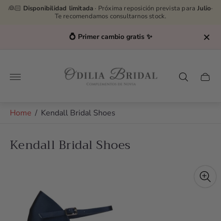
👰🏻
Disponibilidad limitada
· Próxima reposición prevista para
Julio
·
Te recomendamos consultarnos stock.
💍 Primer cambio gratis ✨
Store
logo"
Cart
drawe
Home
/
Kendall Bridal Shoes
Kendall Bridal Shoes