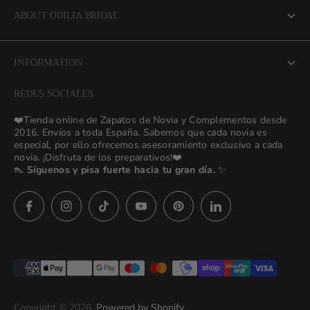
ABOUT ODILIA BRIDAL
About us
INFORMATION
NEW Bridal Advisory Service
REDES SOCIALES
⭐ Opiniones de Nuestras Novias 👰🏻
Odilia Bridal Blog
❤️Tienda online de Zapatos de Novia y Complementos desde
💒 Novias Reales 💍✨
2016. Envíos a toda España. Sabemos que cada novia es
Search
especial, por ello ofrecemos asesoramiento exclusivo a cada
🚚 Envío y Cambios
novia. ¡Disfruta de los preparativos!❤️
contact us
👠
Síguenos y pisa fuerte hacia tu gran día.
✨
Términos y Condiciones
Política de Privacidad
Asesoras👰🏻24h
627 23 25 76
Preguntas frecuentes
Imágenes descargables
Términos del servicio
Copyright © 2026.
Powered by Shopify