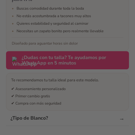
resolvieron todas mis
•
Buscas comodidad durante toda la boda
dudas, me ayudaron
•
No estás acostumbrada a tacones muy altos
en todo momento a
•
Quieres estabilidad y seguridad al caminar
escojer y finalmente
•
Necesitas un zapato bonito pero realmente llevable
me decidí. No me
arrepiento y son los
Diseñado para aguantar horas sin dolor
mejores zapatos que
podía tener para mi
¿Dudas con tu talla? Te ayudamos por
boda 🥰 maravillosos
WhatsApp en 5 minutos
¿Te han convencido
las opiniones? Envía
un mensaje
Te recomendamos tu talla ideal para este modelo.
✔ Asesoramiento personalizado
✔ Primer cambio gratis
✔ Compra con más seguridad
→
¿Tipo de Blanco?