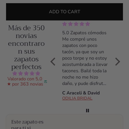
ADD TO CART
Más de 350
s
5.0 Fantástico
novias
5.0 Zapatos cómodos
Maravi
Me compré los
Me compré unos
Los za
encontraro
zapatos Luna para mi
zapatos con poco
son c
n sus
boda, son preciosos y
tacón, ya que soy un
no sue
zapatos
sobretodo, muy muy
poco torpe y no estoy
nunca,
perfectos
cómodos. Yo no suelo
acostumbrada a llevar
la bod
aguantar tacones, de
tacones. Bailé toda la
Senci
hecho, siempre voy
noche no me hizo
precio
Valorado con 5,0
plana y cómoda. Me
daño, y pude disfrutar
parte 
★ por 363 novias
o
daba miedo no
de toda mi boda.
Odilia
M Montse C.
C Araceli & David
María 
aguantarlos pero son
pareci
ODILIA BRIDAL
ODILIA BRIDAL
fantásticos, los
resuel
aguanté todo el día!
tus du
Antes de la compra
lo re
Este zapato es
estuve hablando con
para ti si
ellos por whatsap,