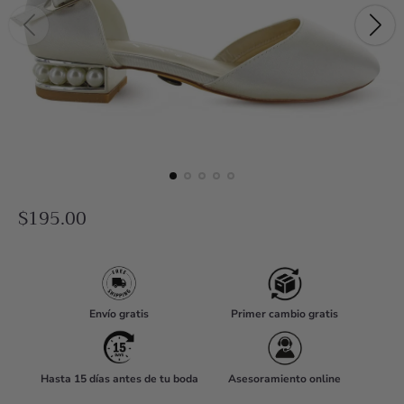
R
$195.00
e
g
u
l
Envío gratis
Primer cambio gratis
a
r
Hasta 15 días antes de tu boda
Asesoramiento online
p