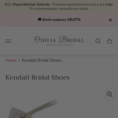
👰🏻
Disponibilidad limitada
· Próxima reposición prevista para
Julio
·
Te recomendamos consultarnos stock.
🚚
Envío express GRATIS
Store
logo"
Cart
drawe
Home
/
Kendall Bridal Shoes
Kendall Bridal Shoes