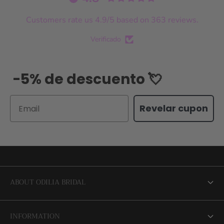
Customers rate us 4.9/5 based on 363 reviews.
Verificado
-5% de descuento 💘
Email
Revelar cupon
ABOUT ODILIA BRIDAL
About us
INFORMATION