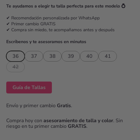
r
Te ayudamos a elegir tu talla perfecta para este modelo 💍
i
c
✔ Recomendación personalizada por WhatsApp
✔ Primer cambio GRATIS
e
✔ Compra sin miedo, te acompañamos antes y después
Escríbenos y te asesoramos en minutos
36
37
38
39
40
41
42
Guía de Tallas
Envío y primer cambio
Gratis
.
Compra hoy con
asesoramiento de talla y color
. Sin
riesgo en tu primer cambio
GRATIS
.