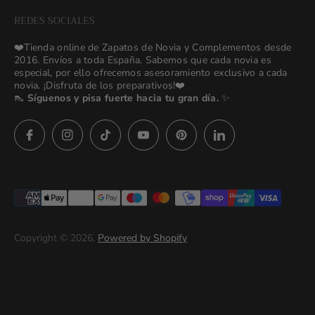
NEW Bridal Advisory Service
REDES SOCIALES
⭐ Opiniones de Nuestras Novias 👰🏻
Odilia Bridal Blog
❤️Tienda online de Zapatos de Novia y Complementos desde
💒 Novias Reales 💍✨
2016. Envíos a toda España. Sabemos que cada novia es
Search
especial, por ello ofrecemos asesoramiento exclusivo a cada
🚚 Envío y Cambios
novia. ¡Disfruta de los preparativos!❤️
contact us
👠
Síguenos y pisa fuerte hacia tu gran día.
✨
Términos y Condiciones
Política de Privacidad
Preguntas frecuentes
Asesoras👰🏻24h
627 23 25 76
Imágenes descargables
Términos del servicio
Copyright © 2026.
Powered by Shopify
Politica de privacidad (prueba)