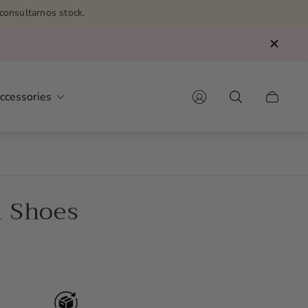
consultarnos stock.
ccessories
Cart
drawer.
l Shoes