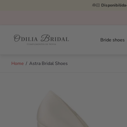
👰🏻
Disponibilida
Store
logo"
Bride shoes
Home
/
Astra Bridal Shoes