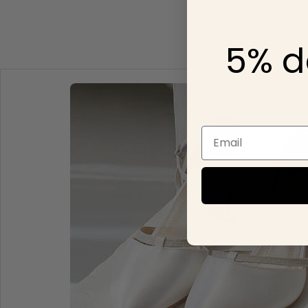
5% d
Email