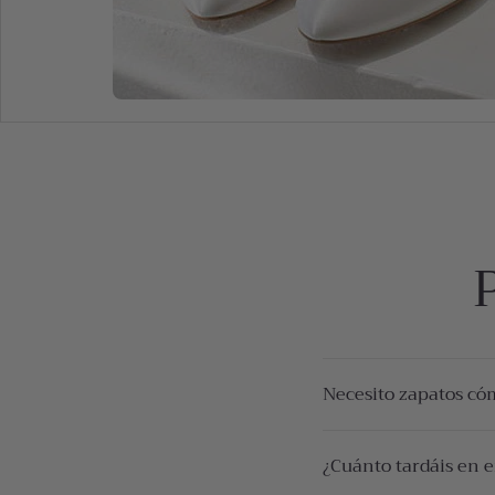
Necesito zapatos có
¡Somos especialistas
¿Cuánto tardáis en
novias, es decir que 