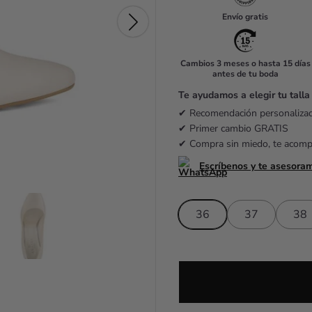
u
Envío gratis
l
a
Cambios 3 meses o hasta 15 días
antes de tu boda
r
Te ayudamos a elegir tu talla
p
✔ Recomendación personaliz
r
✔ Primer cambio GRATIS
✔ Compra sin miedo, te acom
i
Escríbenos y te asesora
c
e
36
37
38