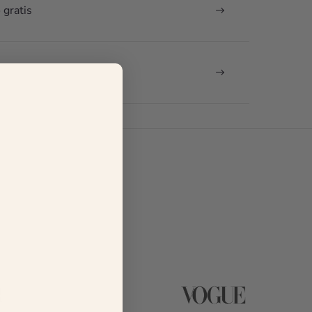
jer y
ellos
 gratis
almente
(impensable
decidí.
para las que
 me
no solemos
epiento y
usar tacón y
 los
encima un
ores
día tan
atos que
largo).
ía tener
Mil gracias
a mi boda
por tu
profesionalidad!
avillosos
 han
vencido
niones?
ía un
saje