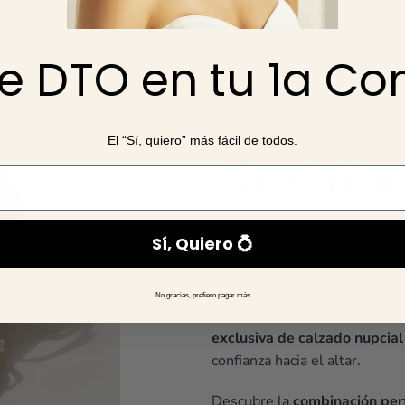
e DTO en tu 1a C
El “Sí, quiero” más fácil de todos.
Zapatos de Novi
Suela Antidesli
Diseñados para brindarte
máx
Sí, Quiero 💍
zapatos de novia
están fabri
acolchada con espuma suav
No gracias, prefiero pagar más
Ya sea que elijas
tacones ele
exclusiva de calzado nupcial
confianza hacia el altar.
Descubre la
combinación perf