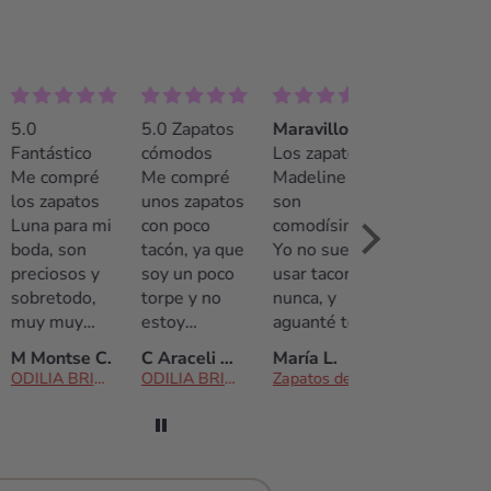
5.0 Zapatos
Maravillosos!!
¡La mejor
tástico
cómodos
Los zapatos
opción!
compré
Me compré
Madeline
Recomendable
 zapatos
unos zapatos
son
100%. El
a para mi
con poco
comodísimos!
trato fue
a, son
tacón, ya que
Yo no suelo
insuperable.
ciosos y
soy un poco
usar tacones
Pamela
retodo,
torpe y no
nunca, y
contestó
 muy
estoy
aguanté toda
muy rápido a
odos. Yo
acostumbrada
la boda con
las
ontse C.
C Araceli & David
María L.
Tania
suelo
a llevar
ellos.
preguntas
ODILIA BRIDAL
ODILIA BRIDAL
Zapatos de Novia Madeline
Zapatos de Novia Blanca
antar
tacones.
Sencillamente
(incluso
ones, de
Bailé toda la
preciosos! El
fuera del
ho,
noche no me
trato por
horario
mpre voy
hizo daño, y
parte de las
comercial) y