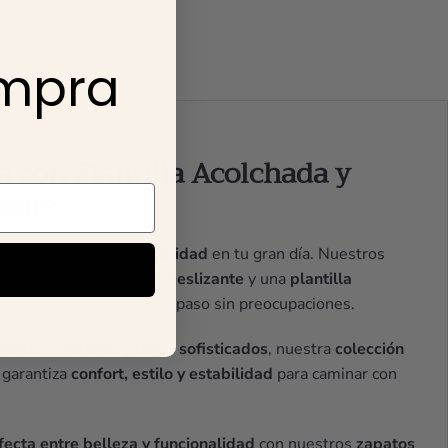
ompra
a con Plantilla Acolchada y
zante
ima comodidad
y
seguridad
en tu gran día. Nuestros
cados con una
suela antideslizante
y una
plantilla
e
para que disfrutes cada paso sin preocupaciones.
gantes
o
zapatos planos sofisticados
, nuestra
colección
garantiza
confort, estilo y estabilidad
para caminar con
ecta entre belleza y funcionalidad
con nuestros
zapatos