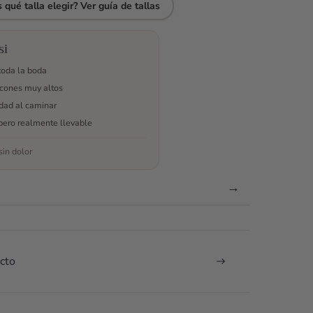
na y
pude
chicas de
me
 qué talla elegir? Ver guía de tallas
oda. Me
disfrutar de
Odilia Bridal
solucionó las
a miedo
toda mi
me pareció
dudas que
boda.
excepcional,
tenía sobre
si
antarlos
resuelven
talla,anchura
toda la boda
o son
cada una de
del zapato,
cones muy altos
ásticos,
tus dudas.
me envió
idad al caminar
 aguanté
Sin duda, lo
más
 el día!
recomiendo
opciones por
pero realmente llevable
es de la
100%.
si no las
in dolor
pra
había visto...
uve
El producto
lando con
resultó ser
→
s por
genial! Los
tsap,
zapatos son
olvieron
preciosos y
as mis
además
cto
as, me
super
daron en
cómodos,
o
aguanté todo
ento a
el día con