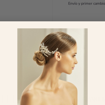
esco
Envío y primer cambio
fin
me 
No
arr
Garantías
son
mej
zap
pod
par
🥰
mar
¿Te
FEATURED IN
con
las
opi
Env
men