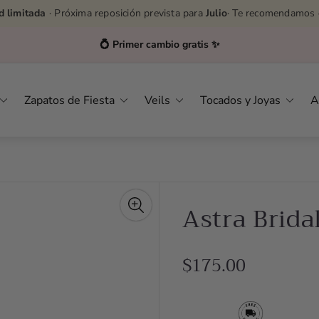
d limitada
· Próxima reposición prevista para
Julio
· Te recomendamos 
Asesoras por WhatsApp
👉
627232576
Zapatos de Fiesta
Veils
Tocados y Joyas
A
Astra Brida
R
$175.00
e
g