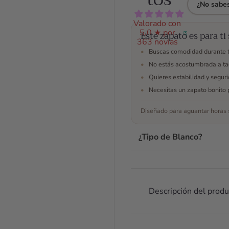
durante una
pla
¿No sabes
prueba de
cóm
vestido y
dab
Valorado con
5,0 ★ por
estuve
no
Este zapato es para ti 
363 novias
encantada
agu
•
Buscas comodidad durante 
con ellos.
per
•
No estás acostumbrada a ta
fant
•
Quieres estabilidad y segur
los
todo
•
Necesitas un zapato bonito 
Ant
Diseñado para aguantar horas s
com
est
hab
¿Tipo de Blanco?
ello
wha
res
tod
Descripción del produ
dud
ayu
tod
mom