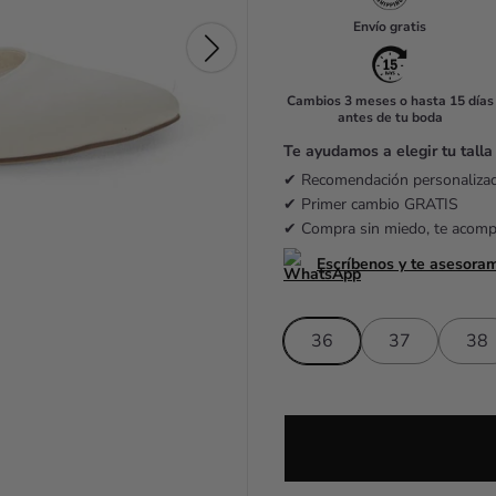
u
Envío gratis
l
a
Cambios 3 meses o hasta 15 días
antes de tu boda
r
Te ayudamos a elegir tu talla
p
✔ Recomendación personaliz
r
✔ Primer cambio GRATIS
✔ Compra sin miedo, te acom
i
Escríbenos y te asesora
c
e
36
37
38