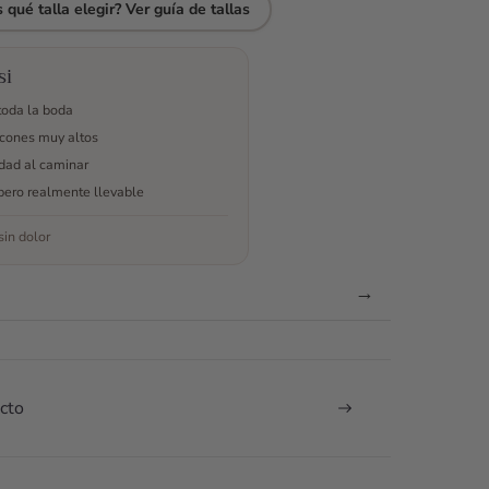
ante una
plana y
pude
chicas de
 qué talla elegir? Ver guía de tallas
eba de
cómoda. Me
disfrutar de
Odilia Bridal
ido y
daba miedo
toda mi
me pareció
uve
no
boda.
excepcional,
si
antada
aguantarlos
resuelven
toda la boda
ellos.
pero son
cada una de
cones muy altos
fantásticos,
tus dudas.
idad al caminar
los aguanté
Sin duda, lo
todo el día!
recomiendo
pero realmente llevable
Antes de la
100%.
in dolor
compra
estuve
hablando con
→
ellos por
whatsap,
resolvieron
todas mis
cto
dudas, me
ayudaron en
todo
momento a