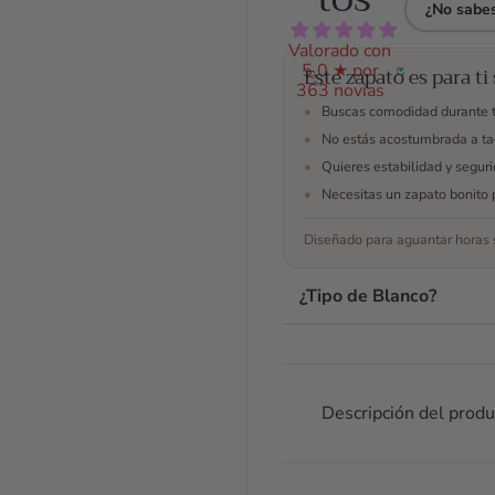
dur
¿No sabes
pru
vest
Valorado con
5,0 ★ por
est
Este zapato es para ti 
363 novias
enc
•
Buscas comodidad durante 
con 
•
No estás acostumbrada a ta
•
Quieres estabilidad y segur
•
Necesitas un zapato bonito 
Diseñado para aguantar horas s
¿Tipo de Blanco?
Descripción del produ