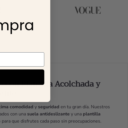
ompra
a con Plantilla Acolchada y
zante
ima comodidad
y
seguridad
en tu gran día. Nuestros
cados con una
suela antideslizante
y una
plantilla
e
para que disfrutes cada paso sin preocupaciones.