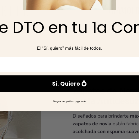
e DTO en tu 1a C
El “Sí, quiero” más fácil de todos.
Sí, Quiero 💍
Zapatos de Novi
Suela Antidesli
No gracias, prefiero pagar más
Diseñados para brindarte
máx
zapatos de novia
están fabri
acolchada con espuma suav