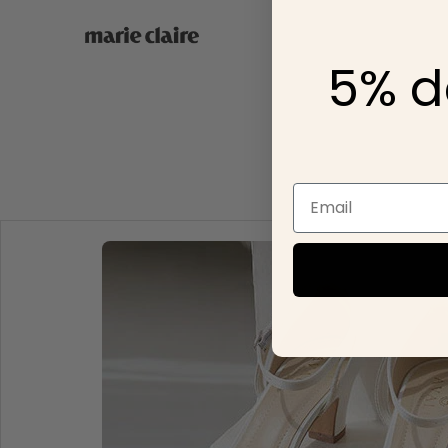
5% d
Email