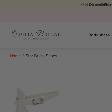
👰🏻
Disponibilida
Store
logo"
Bride shoes
Home
/
Star Bridal Shoes