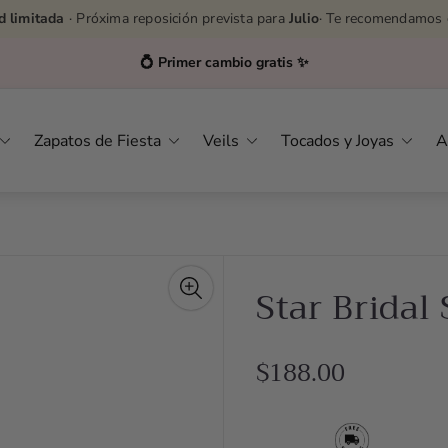
d limitada
· Próxima reposición prevista para
Julio
· Te recomendamos 
💍 Primer cambio gratis ✨
Zapatos de Fiesta
Veils
Tocados y Joyas
A
Star Bridal
R
$188.00
e
g