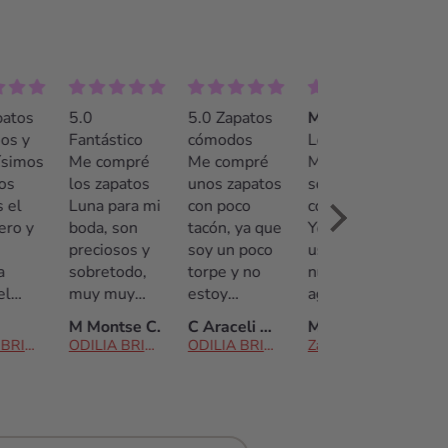
 Zapatos
5.0
5.0 Zapatos
Maravillosos!!
ciosos y
Fantástico
cómodos
Los zapatos
odísimos
Me compré
Me compré
Madeline
vé los
los zapatos
unos zapatos
son
atos el
Luna para mi
con poco
comodísimos!
entero y
boda, son
tacón, ya que
Yo no suelo
uve
preciosos y
soy un poco
usar tacones
oda
sobretodo,
torpe y no
nunca, y
de el
muy muy
estoy
aguanté toda
mer
cómodos. Yo
acostumbrada
la boda con
 S.
M Montse C.
C Araceli & David
María L.
mento
no suelo
a llevar
ellos.
ODILIA BRIDAL
ODILIA BRIDAL
ODILIA BRIDAL
Zapatos de Novia Madeline
a el
aguantar
tacones.
Sencillamente
imo. Los
tacones, de
Bailé toda la
preciosos! El
ía llevado
hecho,
noche no me
trato por
amente
siempre voy
hizo daño, y
parte de las