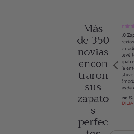
Más
de 350
5.0
pre
novias
com
Lle
encon
zap
día 
traron
est
sus
cóm
des
zapato
pri
Ana
mo
s
hast
últ
perfec
hab
sol
tos