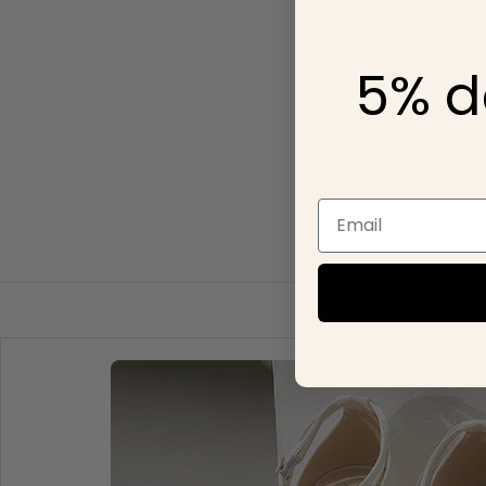
5% d
Email