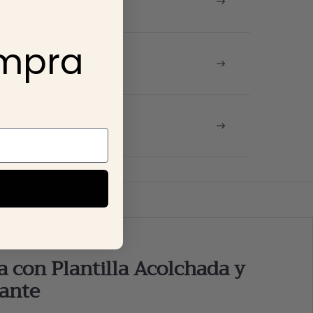
cto
ompra
 gratis
a con Plantilla Acolchada y
zante