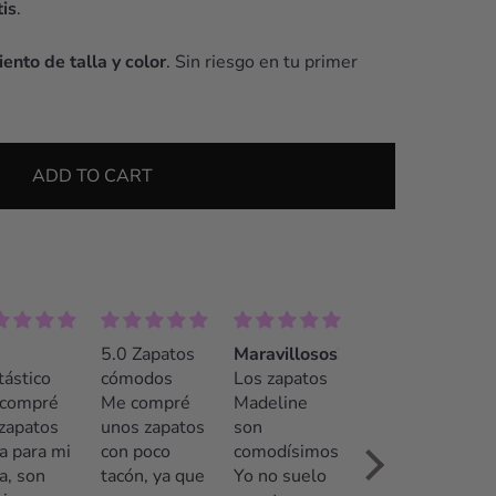
is
.
ento de talla y color
. Sin riesgo en tu primer
ADD TO CART
 Zapatos
Maravillosos!!
¡La mejor
modos
Los zapatos
opción!
compré
Madeline
Recomendable
s zapatos
son
100%. El
 poco
comodísimos!
trato fue
ón, ya que
Yo no suelo
insuperable.