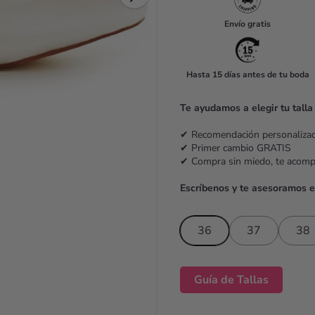
u
Envío gratis
l
a
Hasta 15 días antes de tu boda
r
p
Te ayudamos a elegir tu talla
r
✔ Recomendación personaliz
i
✔ Primer cambio GRATIS
✔ Compra sin miedo, te acom
c
Escríbenos y te asesoramos 
e
36
37
38
Guía de Tallas