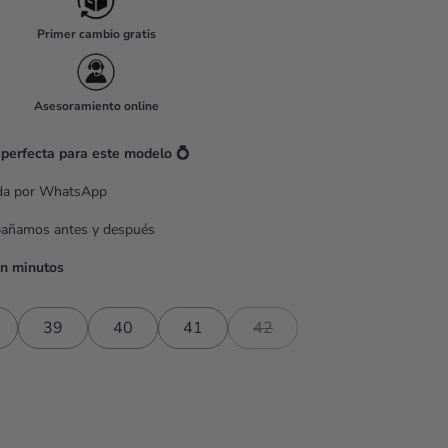
Primer cambio gratis
Asesoramiento online
 perfecta para este modelo 💍
ada por WhatsApp
pañamos antes y después
en minutos
39
40
41
42