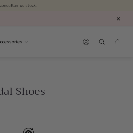
consultarnos stock.
ccessories
Cart
drawer.
dal Shoes