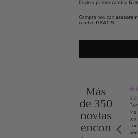
Envío y primer cambio
Grat
Compra hoy con
asesorami
cambio
GRATIS
.
Más
de 350
5.0 Zapatos
5.0
5.0
preciosos y
Fantástico
có
novias
comodísimos
Me compré
Me 
Llevé los
los zapatos
uno
encon
zapatos el
Luna para mi
con
día entero y
boda, son
tac