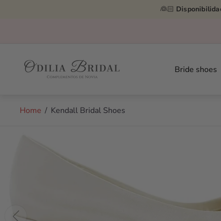
👰🏻
Disponibilida
Store
logo"
Bride shoes
Home
/
Kendall Bridal Shoes