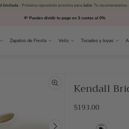
d limitada
· Próxima reposición prevista para
Julio
· Te recomendamos 
💸
Puedes dividir tu pago en 3 cuotas al 0%
Zapatos de Fiesta
Veils
Tocados y Joyas
A
Kendall Bri
R
$193.00
e
g