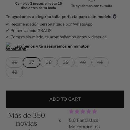
r
Cambios 3 meses o hasta 15
Te ayudamos con tu talla
días antes de tu boda
p
r
Te ayudamos a elegir tu talla perfecta para este modelo 💍
i
✔ Recomendación personalizada por WhatsApp
✔ Primer cambio GRATIS
c
✔ Compra sin miedo, te acompañamos antes y después
e
Escríbenos y te asesoramos en minutos
36
37
38
39
40
41
42
ADD TO CART
Más de 350
5.0 Zapatos preciosos
novias
5.0 Fantástico
5.0 Z
y comodísimos
Me compré los
Me co