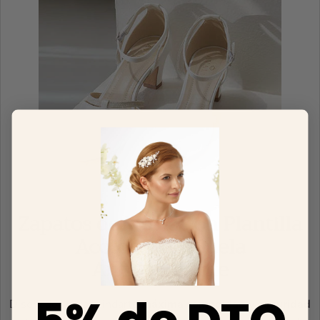
Zapatos de Novia con Plantilla
Acolchada y Suela
Antideslizante
Diseñados para brindarte
máxima comodidad
y
seguridad