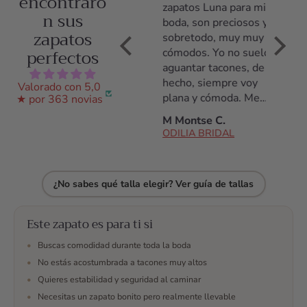
encontraro
Llevé los zapatos el
zapatos Luna para mi
zapato
n sus
día entero y estuve
boda, son preciosos y
tacón,
zapatos
cómoda desde el
sobretodo, muy muy
poco t
perfectos
primer momento
cómodos. Yo no suelo
acostu
hasta el último. Los
aguantar tacones, de
tacone
había llevado
hecho, siempre voy
noche 
Valorado con 5,0
solamente durante
plana y cómoda. Me
daño, 
★ por 363 novias
una prueba de vestido
daba miedo no
de tod
Ana S.
M Montse C.
C Arac
y estuve encantada
aguantarlos pero son
ODILIA BRIDAL
ODILIA BRIDAL
ODILI
con ellos.
fantásticos, los
aguanté todo el día!
Antes de la compra
¿No sabes qué talla elegir? Ver guía de tallas
estuve hablando con
ellos por whatsap,
resolvieron todas mis
Este zapato es para ti si
dudas, me ayudaron
•
Buscas comodidad durante toda la boda
en todo momento a
•
No estás acostumbrada a tacones muy altos
escojer y finalmente
me decidí. No me
•
Quieres estabilidad y seguridad al caminar
arrepiento y son los
•
Necesitas un zapato bonito pero realmente llevable