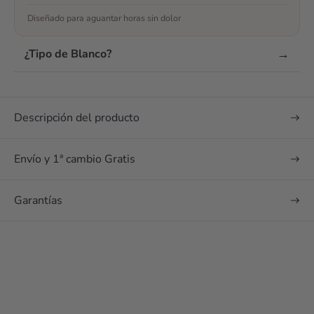
mejores zapatos que
podía tener para mi
Diseñado para aguantar horas sin dolor
boda 🥰 maravillosos
¿Te han convencido
→
¿Tipo de Blanco?
las opiniones? Envía
un mensaje
Descripción del producto
Envío y 1ª cambio Gratis
Garantías