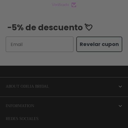
Verificado
-5% de descuento 💘
Email
Revelar cupon
ABOUT ODILIA BRIDAL
About us
INFORMATION
NEW Bridal Advisory Service
REDES SOCIALES
⭐ Opiniones de Nuestras Novias 👰🏻
Odilia Bridal Blog