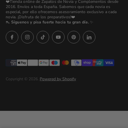
❤️Tienda online de Zapatos de Novia y Complementos desde
💒 Novias Reales 💍✨
2016. Envíos a toda España. Sabemos que cada novia es
Search
especial, por ello ofrecemos asesoramiento exclusivo a cada
🚚 Envío y Cambios
novia. ¡Disfruta de los preparativos!❤️
contact us
👠
Síguenos y pisa fuerte hacia tu gran día.
✨
Términos y Condiciones
Política de Privacidad
Asesoras👰🏻24h
627 23 25 76
Preguntas frecuentes
Imágenes descargables
Términos del servicio
Copyright © 2026.
Powered by Shopify
Politica de privacidad (prueba)