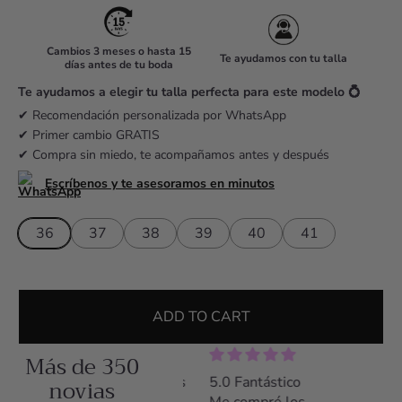
l
a
r
Cambios 3 meses o hasta 15
Te ayudamos con tu talla
días antes de tu boda
p
r
Te ayudamos a elegir tu talla perfecta para este modelo 💍
i
✔ Recomendación personalizada por WhatsApp
✔ Primer cambio GRATIS
c
✔ Compra sin miedo, te acompañamos antes y después
e
Escríbenos y te asesoramos en minutos
36
37
38
39
40
41
ADD TO CART
Más de 350
5.0 Zapatos preciosos
novias
5.0 Fantástico
5.0 Z