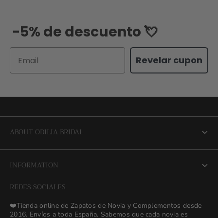
-5% de descuento 💘
Email
Revelar cupon
ABOUT ODILIA BRIDAL
About us
INFORMATION
NEW Bridal Advisory Service
REDES SOCIALES
⭐ Opiniones de Nuestras Novias 👰🏻
Odilia Bridal Blog
❤️Tienda online de Zapatos de Novia y Complementos desde
💒 Novias Reales 💍✨
2016. Envíos a toda España. Sabemos que cada novia es
Search