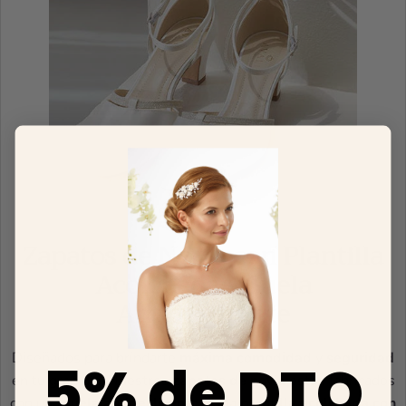
Zapatos de Novia con Plantilla
Acolchada y Suela
Antideslizante
Diseñados para brindarte
máxima comodidad
y
seguridad
5% de DTO
en tu gran día. Nuestros
zapatos de novia
están fabricados
con una
suela antideslizante
y una
plantilla acolchada con