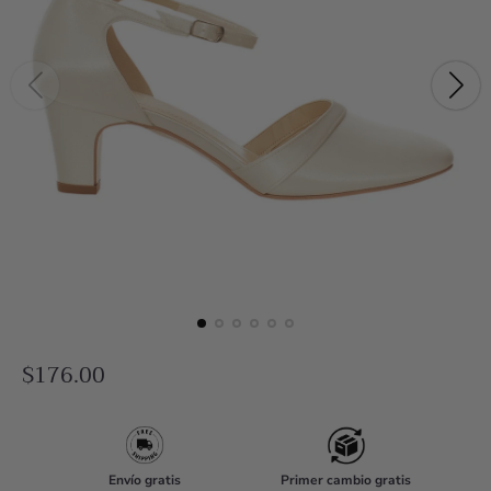
R
$176.00
e
g
u
Envío gratis
Primer cambio gratis