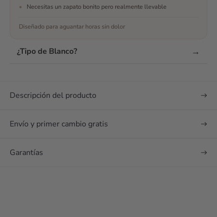
mejores zapatos que
•
Necesitas un zapato bonito pero realmente llevable
podía tener para mi
Diseñado para aguantar horas sin dolor
boda 🥰 maravillosos
¿Te han convencido
las opiniones? Envía
→
¿Tipo de Blanco?
un mensaje
Descripción del producto
Envío y primer cambio gratis
Garantías