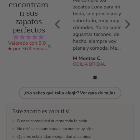
y comodísimos
Me compré los
Me co
encontraro
Llevé los zapatos el
zapatos Luna para mi
zapato
n sus
día entero y estuve
boda, son preciosos y
tacón,
zapatos
cómoda desde el
sobretodo, muy muy
poco t
perfectos
primer momento
cómodos. Yo no suelo
acostu
hasta el último. Los
aguantar tacones, de
tacone
había llevado
hecho, siempre voy
noche 
Valorado con 5,0
solamente durante
plana y cómoda. Me
daño, 
★ por 363 novias
una prueba de vestido
daba miedo no
de tod
Ana S.
M Montse C.
C Arac
y estuve encantada
aguantarlos pero son
ODILIA BRIDAL
ODILIA BRIDAL
ODILI
con ellos.
fantásticos, los
aguanté todo el día!
Antes de la compra
estuve hablando con
¿No sabes qué talla elegir? Ver guía de tallas
ellos por whatsap,
resolvieron todas mis
dudas, me ayudaron
Este zapato es para ti si
en todo momento a
•
Buscas comodidad durante toda la boda
escojer y finalmente
•
No estás acostumbrada a tacones muy altos
me decidí. No me
•
Quieres estabilidad y seguridad al caminar
arrepiento y son los