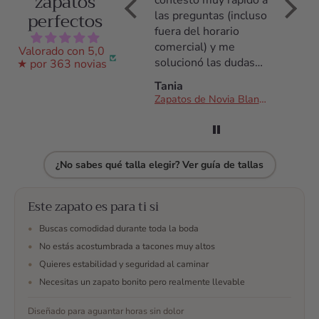
zapatos
y
nunca, y aguanté toda
contestó muy rápido a
perfectos
r
la boda con ellos.
las preguntas (incluso
a
Sencillamente
fuera del horario
preciosos! El trato por
comercial) y me
Valorado con 5,0
r
parte de las chicas de
solucionó las dudas
★ por 363 novias
Odilia Bridal me
que tenía sobre
María L.
Tania
pareció excepcional,
talla,anchura del
Zapatos de Novia Madeline
Zapatos de Novia Blanca
resuelven cada una de
zapato, me envió más
tus dudas. Sin duda,
opciones por si no las
lo recomiendo 100%.
había visto...
El producto resultó
¿No sabes qué talla elegir? Ver guía de tallas
ser genial! Los
zapatos son preciosos
y además super
Este zapato es para ti si
cómodos, aguanté
•
Buscas comodidad durante toda la boda
todo el día con ellos
•
No estás acostumbrada a tacones muy altos
(impensable para las
•
Quieres estabilidad y seguridad al caminar
que no solemos usar
tacón y encima un día
•
Necesitas un zapato bonito pero realmente llevable
tan largo).
Diseñado para aguantar horas sin dolor
Mil gracias por tu